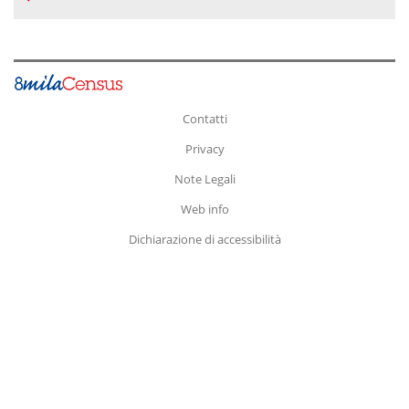
Contatti
Privacy
Note Legali
Web info
Dichiarazione di accessibilità
Fine
pagina.
Vai
a:
Inizio
Pagina
Contenuto