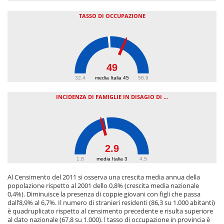
TASSO DI OCCUPAZIONE
49
32.4
media Italia 45
58.9
INCIDENZA DI FAMIGLIE IN DISAGIO DI ...
2.9
1.8
media Italia 3
4.5
Al Censimento del 2011 si osserva una crescita media annua della
popolazione rispetto al 2001 dello 0,8% (crescita media nazionale
0,4%). Diminuisce la presenza di coppie giovani con figli che passa
dall’8,9% al 6,7%. Il numero di stranieri residenti (86,3 su 1.000 abitanti)
è quadruplicato rispetto al censimento precedente e risulta superiore
al dato nazionale (67,8 su 1.000). l tasso di occupazione in provincia è