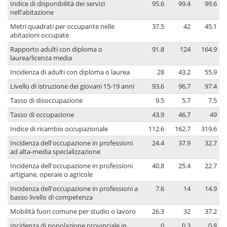
Indice di disponibilità dei servizi
95.6
99.4
99.6
nell'abitazione
Metri quadrati per occupante nelle
37.5
42
45.1
abitazioni occupate
Rapporto adulti con diploma o
91.8
124
164.9
laurea/licenza media
Incidenza di adulti con diploma o laurea
28
43.2
55.9
Livello di istruzione dei giovani 15-19 anni
93.6
96.7
97.4
Tasso di disoccupazione
9.5
5.7
7.5
Tasso di occupazione
43.9
46.7
49
Indice di ricambio occupazionale
112.6
162.7
319.6
Incidenza dell'occupazione in professioni
24.4
37.9
32.7
ad alta-media specializzazione
Incidenza dell'occupazione in professioni
40.8
25.4
22.7
artigiane, operaie o agricole
Incidenza dell'occupazione in professioni a
7.6
14
14.9
basso livello di competenza
Mobilità fuori comune per studio o lavoro
26.3
32
37.2
Incidenza di popolazione provinciale in
0
0.3
0.8