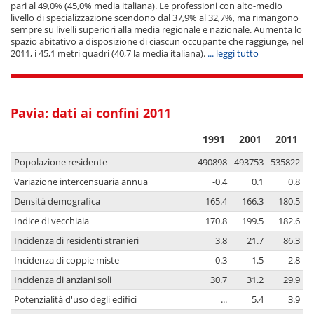
pari al 49,0% (45,0% media italiana). Le professioni con alto-medio
livello di specializzazione scendono dal 37,9% al 32,7%, ma rimangono
sempre su livelli superiori alla media regionale e nazionale. Aumenta lo
spazio abitativo a disposizione di ciascun occupante che raggiunge, nel
2011, i 45,1 metri quadri (40,7 la media italiana).
... leggi tutto
Pavia: dati ai confini 2011
1991
2001
2011
Popolazione residente
490898
493753
535822
Variazione intercensuaria annua
-0.4
0.1
0.8
Densità demografica
165.4
166.3
180.5
Indice di vecchiaia
170.8
199.5
182.6
Incidenza di residenti stranieri
3.8
21.7
86.3
Incidenza di coppie miste
0.3
1.5
2.8
Incidenza di anziani soli
30.7
31.2
29.9
Potenzialità d'uso degli edifici
...
5.4
3.9