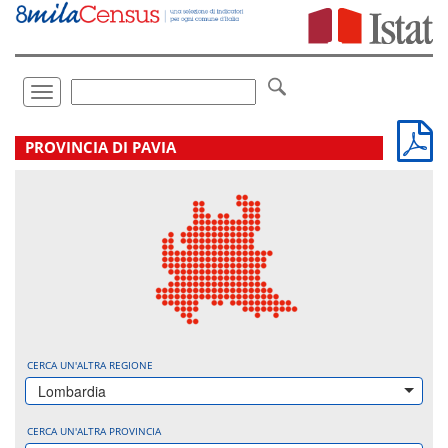
Vai
direttamente
a:
Contenuto
Ricerca
Toggle
navigation
.
PROVINCIA DI PAVIA
CERCA UN'ALTRA REGIONE
Lombardia
CERCA UN'ALTRA PROVINCIA