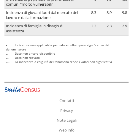
comuni "molto vulnerabili"
Incidenza di giovani fuori dal mercato del
8.3
8.9
9.8
lavoro e dalla formazione
Incidenza di famiglie in disagio di
2.2
2.3
2.9
assistenza
-
Indicatore non applicabile per valore nullo o poco significativo del
denominatore
..
Dato non ancora disponibile
...
Dato non rilevato
....
La mancanza o esiguità del fenomeno rende i valori non significativi
Contatti
Privacy
Note Legali
Web info