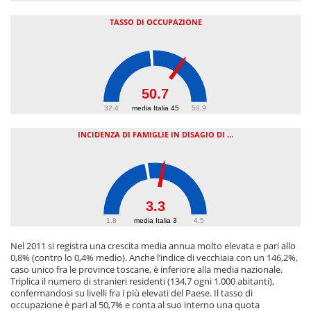
TASSO DI OCCUPAZIONE
50.7
32.4
media Italia 45
58.9
INCIDENZA DI FAMIGLIE IN DISAGIO DI ...
3.3
1.8
media Italia 3
4.5
Nel 2011 si registra una crescita media annua molto elevata e pari allo
0,8% (contro lo 0,4% medio). Anche l’indice di vecchiaia con un 146,2%,
caso unico fra le province toscane, è inferiore alla media nazionale.
Triplica il numero di stranieri residenti (134,7 ogni 1.000 abitanti),
confermandosi su livelli fra i più elevati del Paese. Il tasso di
occupazione è pari al 50,7% e conta al suo interno una quota