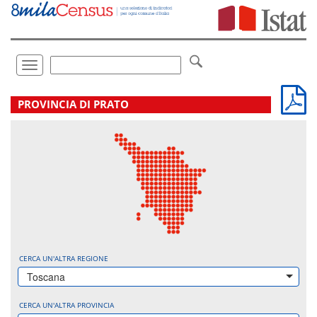
Vai
direttamente
a:
Contenuto
Ricerca
Toggle
navigation
.
PROVINCIA DI PRATO
CERCA UN'ALTRA REGIONE
Toscana
CERCA UN'ALTRA PROVINCIA