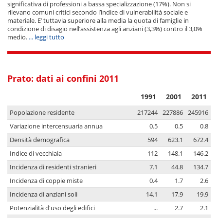
significativa di professioni a bassa specializzazione (17%). Non si
rilevano comuni critici secondo l’indice di vulnerabilità sociale e
materiale. E’ tuttavia superiore alla media la quota di famiglie in
condizione di disagio nell’assistenza agli anziani (3,3%) contro il 3,0%
medio.
... leggi tutto
Prato: dati ai confini 2011
1991
2001
2011
Popolazione residente
217244
227886
245916
Variazione intercensuaria annua
0.5
0.5
0.8
Densità demografica
594
623.1
672.4
Indice di vecchiaia
112
148.1
146.2
Incidenza di residenti stranieri
7.1
44.8
134.7
Incidenza di coppie miste
0.4
1.7
2.6
Incidenza di anziani soli
14.1
17.9
19.9
Potenzialità d'uso degli edifici
...
2.7
2.1