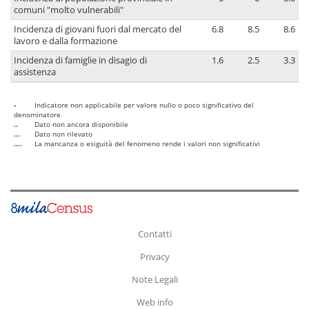
comuni "molto vulnerabili"
Incidenza di giovani fuori dal mercato del
6.8
8.5
8.6
lavoro e dalla formazione
Incidenza di famiglie in disagio di
1.6
2.5
3.3
assistenza
-
Indicatore non applicabile per valore nullo o poco significativo del
denominatore
..
Dato non ancora disponibile
...
Dato non rilevato
....
La mancanza o esiguità del fenomeno rende i valori non significativi
Contatti
Privacy
Note Legali
Web info