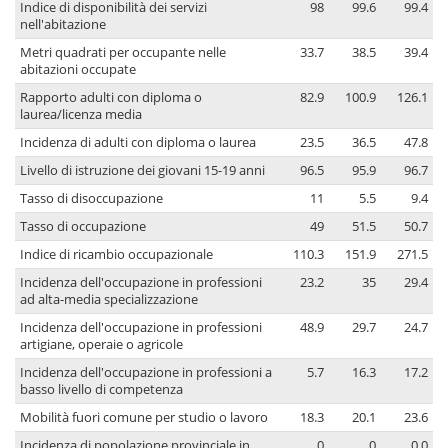
Indice di disponibilità dei servizi
98
99.6
99.4
nell'abitazione
Metri quadrati per occupante nelle
33.7
38.5
39.4
abitazioni occupate
Rapporto adulti con diploma o
82.9
100.9
126.1
laurea/licenza media
Incidenza di adulti con diploma o laurea
23.5
36.5
47.8
Livello di istruzione dei giovani 15-19 anni
96.5
95.9
96.7
Tasso di disoccupazione
11
5.5
9.4
Tasso di occupazione
49
51.5
50.7
Indice di ricambio occupazionale
110.3
151.9
271.5
Incidenza dell'occupazione in professioni
23.2
35
29.4
ad alta-media specializzazione
Incidenza dell'occupazione in professioni
48.9
29.7
24.7
artigiane, operaie o agricole
Incidenza dell'occupazione in professioni a
5.7
16.3
17.2
basso livello di competenza
Mobilità fuori comune per studio o lavoro
18.3
20.1
23.6
Incidenza di popolazione provinciale in
0
0
0.0