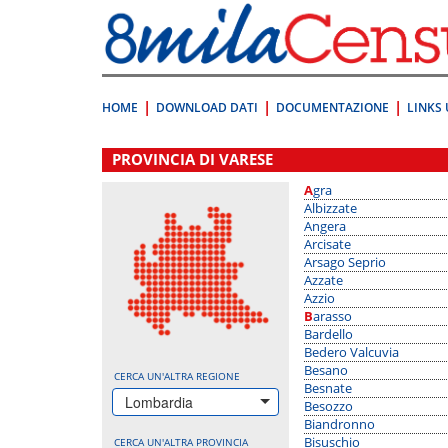
Vai
direttamente
a:
Contenuto
Ricerca
HOME
DOWNLOAD DATI
DOCUMENTAZIONE
LINKS 
.
PROVINCIA DI VARESE
Agra
Albizzate
Angera
Arcisate
Arsago Seprio
Azzate
Azzio
Barasso
Bardello
Bedero Valcuvia
Besano
CERCA UN'ALTRA REGIONE
Besnate
Lombardia
Besozzo
Biandronno
Bisuschio
CERCA UN'ALTRA PROVINCIA