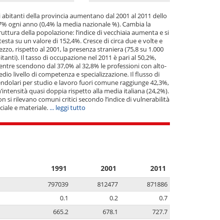
Solbiate Olona
hirolo
Somma Lombardo
ate
i abitanti della provincia aumentano dal 2001 al 2011 dello
Sumirago
io
7% ogni anno (0,4% la media nazionale %). Cambia la
Taino
iago Primo
ruttura della popolazione: l’indice di vecchiaia aumenta e si
testa su un valore di 152,4%. Cresce di circa due e volte e
Ternate
allo
zzo, rispetto al 2001, la presenza straniera (75,8 su 1.000
Tradate
nzana
itanti). Il tasso di occupazione nel 2011 è pari al 50,2%,
Travedona-Monate
egrino Valtravaglia
ntre scendono dal 37,0% al 32,8% le professioni con alto-
Tronzano Lago Maggiore
alle
dio livello di competenza e specializzazione. Il flusso di
Uboldo
zzone
ndolari per studio e lavoro fuori comune raggiunge 42,3%,
Valganna
nago
’intensità quasi doppia rispetto alla media italiana (24,2%).
Varano Borghi
iona con Santo Stefano
n si rilevano comuni critici secondo l’indice di vulnerabilità
Varese
ate Olona
ciale e materiale.
... leggi tutto
1991
2001
2011
797039
812477
871886
0.1
0.2
0.7
665.2
678.1
727.7