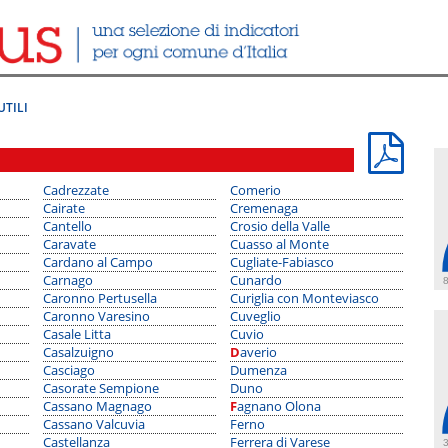
UTILI
Cadrezzate
Comerio
Inar
Cairate
Cremenaga
Indu
Cantello
Crosio della Valle
Ispra
Caravate
Cuasso al Monte
Jera
Cardano al Campo
Cugliate-Fabiasco
Lav
Carnago
Cunardo
Lave
8
Caronno Pertusella
Curiglia con Monteviasco
Legg
Caronno Varesino
Cuveglio
Lona
Casale Litta
Cuvio
Lona
Casalzuigno
Daverio
Lozz
Casciago
Dumenza
Luin
Casorate Sempione
Duno
Luvi
Cassano Magnago
Fagnano Olona
Mac
Cassano Valcuvia
Ferno
Malg
Castellanza
Ferrera di Varese
Maln
3