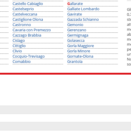
Castello Cabiaglio
Gallarate
Marc
Castelseprio
Galliate Lombardo
Marn
Gl
Castelveccana
Gavirate
Marz
0,
Castiglione Olona
Gazzada Schianno
Masc
st
at
Castronno
Gemonio
Merc
me
Cavaria con Premezzo
Gerenzano
Mese
ab
Cazzago Brabbia
Germignaga
Mont
me
Cislago
Golasecca
Monv
me
Cittiglio
Gorla Maggiore
Mora
pe
Clivio
Gorla Minore
Mor
un
Cocquio-Trevisago
Gornate-Olona
Ogg
No
Comabbio
Grantola
Olgi
so