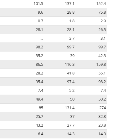
101.5
137.1
152.4
9.6
28.8
75.8
0.7
1.8
2.9
28.1
28.1
26.5
...
3.7
3.1
98.2
99.7
99.7
35.2
39
42.3
86.5
116.3
159.8
28.2
41.8
55.1
95.4
97.4
98.2
7.4
5.2
7.4
49.4
50
50.2
85
131.4
274
25.7
37
32.8
43.2
27.7
23.8
6.4
14.3
14.3