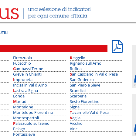
UTILI
Firenzuola
Reggello
Fucecchio
Rignano sull'Arno
Gambassi Terme
Rufina
Greve in Chianti
San Casciano in Val di Pesa
Impruneta
San Godenzo
Incisa in Val d'Arno
San Piero a Sieve
8
Lastra a Signa
Scandicci
Londa
Scarperia
Marradi
Sesto Fiorentino
Montaione
Signa
Montelupo Fiorentino
Tavarnelle Val di Pesa
Montespertoli
Vaglia
Palazzuolo sul Senio
Vicchio
Pelago
Vinci
Pontassieve
3