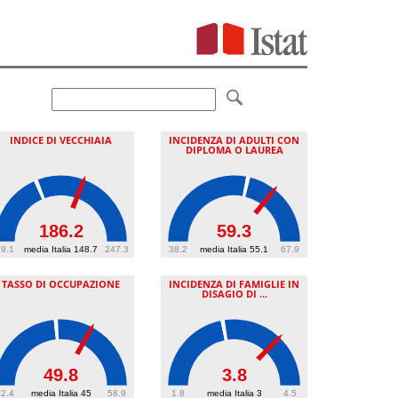
INDICE DI VECCHIAIA
INCIDENZA DI ADULTI CON
DIPLOMA O LAUREA
186.2
59.3
9.1
media Italia 148.7
247.3
38.2
media Italia 55.1
67.9
TASSO DI OCCUPAZIONE
INCIDENZA DI FAMIGLIE IN
DISAGIO DI ...
49.8
3.8
2.4
media Italia 45
58.9
1.8
media Italia 3
4.5