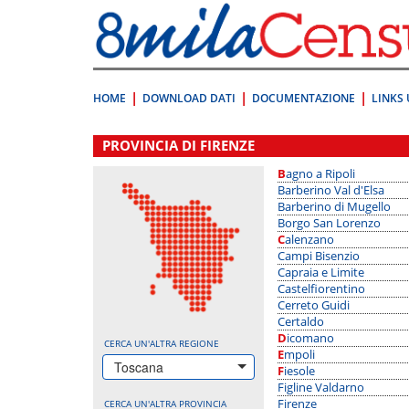
Vai
direttamente
a:
Contenuto
Ricerca
HOME
DOWNLOAD DATI
DOCUMENTAZIONE
LINKS 
.
PROVINCIA DI FIRENZE
Bagno a Ripoli
Barberino Val d'Elsa
Barberino di Mugello
Borgo San Lorenzo
Calenzano
Campi Bisenzio
Capraia e Limite
Castelfiorentino
Cerreto Guidi
Certaldo
Dicomano
CERCA UN'ALTRA REGIONE
Empoli
Toscana
Fiesole
Figline Valdarno
Firenze
CERCA UN'ALTRA PROVINCIA