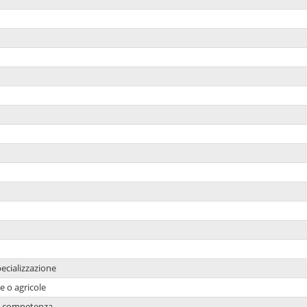
ecializzazione
e o agricole
 di competenza