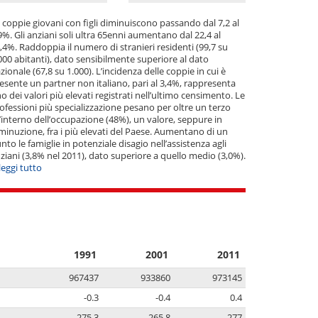
 coppie giovani con figli diminuiscono passando dal 7,2 al
9%. Gli anziani soli ultra 65enni aumentano dal 22,4 al
,4%. Raddoppia il numero di stranieri residenti (99,7 su
000 abitanti), dato sensibilmente superiore al dato
zionale (67,8 su 1.000). L’incidenza delle coppie in cui è
esente un partner non italiano, pari al 3,4%, rappresenta
o dei valori più elevati registrati nell’ultimo censimento. Le
ofessioni più specializzazione pesano per oltre un terzo
l’interno dell’occupazione (48%), un valore, seppure in
minuzione, fra i più elevati del Paese. Aumentano di un
nto le famiglie in potenziale disagio nell’assistenza agli
ziani (3,8% nel 2011), dato superiore a quello medio (3,0%).
. leggi tutto
1991
2001
2011
967437
933860
973145
-0.3
-0.4
0.4
275.3
265.8
277