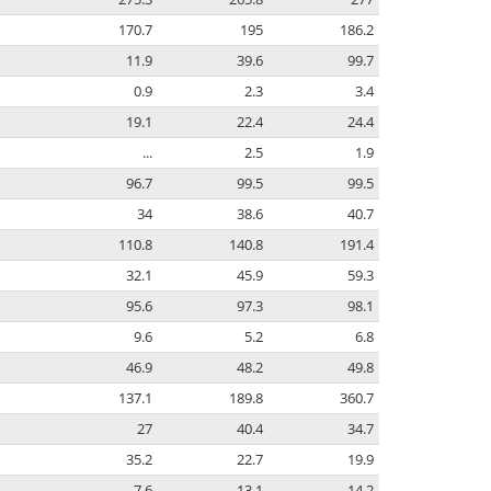
170.7
195
186.2
11.9
39.6
99.7
0.9
2.3
3.4
19.1
22.4
24.4
...
2.5
1.9
96.7
99.5
99.5
34
38.6
40.7
110.8
140.8
191.4
32.1
45.9
59.3
95.6
97.3
98.1
9.6
5.2
6.8
46.9
48.2
49.8
137.1
189.8
360.7
27
40.4
34.7
35.2
22.7
19.9
7.6
13.1
14.2