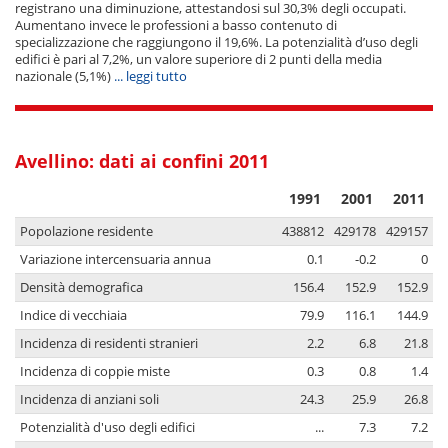
registrano una diminuzione, attestandosi sul 30,3% degli occupati.
Aumentano invece le professioni a basso contenuto di
specializzazione che raggiungono il 19,6%. La potenzialità d’uso degli
edifici è pari al 7,2%, un valore superiore di 2 punti della media
nazionale (5,1%)
... leggi tutto
Avellino: dati ai confini 2011
1991
2001
2011
Popolazione residente
438812
429178
429157
Variazione intercensuaria annua
0.1
-0.2
0
Densità demografica
156.4
152.9
152.9
Indice di vecchiaia
79.9
116.1
144.9
Incidenza di residenti stranieri
2.2
6.8
21.8
Incidenza di coppie miste
0.3
0.8
1.4
Incidenza di anziani soli
24.3
25.9
26.8
Potenzialità d'uso degli edifici
...
7.3
7.2