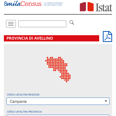
Vai
direttamente
a:
Contenuto
Ricerca
Toggle
navigation
.
PROVINCIA DI AVELLINO
CERCA UN'ALTRA REGIONE
Campania
CERCA UN'ALTRA PROVINCIA