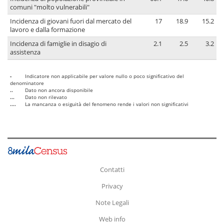
comuni "molto vulnerabili"
Incidenza di giovani fuori dal mercato del
17
18.9
15.2
lavoro e dalla formazione
Incidenza di famiglie in disagio di
2.1
2.5
3.2
assistenza
-
Indicatore non applicabile per valore nullo o poco significativo del
denominatore
..
Dato non ancora disponibile
...
Dato non rilevato
....
La mancanza o esiguità del fenomeno rende i valori non significativi
Contatti
Privacy
Note Legali
Web info