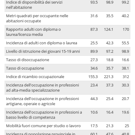
Indice di disponibilità dei servizi
93.5
98.9
99.2
nell'abitazione
Metri quadrati per occupante nelle
31.6
35.5
40.2
abitazioni occupate
Rapporto adulti con diploma o
87.3
124.1
170
laurea/licenza media
Incidenza di adulti con diploma o laurea
25.5
42.3
55.5
Livello di istruzione dei giovani 15-19 anni
89.9
97.2
98.9
Tasso di disoccupazione
27.3
18.8
16.6
Tasso di occupazione
34.6
35.7
38.1
Indice di ricambio occupazionale
155.3
221.3
312
Incidenza dell'occupazione in professioni
23.4
37.3
30.3
ad alta-media specializzazione
Incidenza dell'occupazione in professioni
44.3
25.4
20.7
artigiane, operaie o agricole
Incidenza dell'occupazione in professioni a
10.6
16.4
19.6
basso livello di competenza
Mobilità fuori comune per studio o lavoro
17.5
21.3
25
Incidenza di popolazione provinciale in
60.1
47.6
40.8