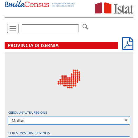
Vai
direttamente
a:
Contenuto
Ricerca
Toggle
navigation
.
PROVINCIA DI ISERNIA
CERCA UN'ALTRA REGIONE
Molise
CERCA UN'ALTRA PROVINCIA