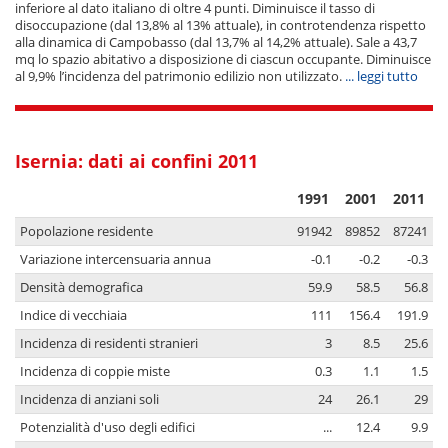
inferiore al dato italiano di oltre 4 punti. Diminuisce il tasso di
disoccupazione (dal 13,8% al 13% attuale), in controtendenza rispetto
alla dinamica di Campobasso (dal 13,7% al 14,2% attuale). Sale a 43,7
mq lo spazio abitativo a disposizione di ciascun occupante. Diminuisce
al 9,9% l’incidenza del patrimonio edilizio non utilizzato.
... leggi tutto
Isernia: dati ai confini 2011
1991
2001
2011
Popolazione residente
91942
89852
87241
Variazione intercensuaria annua
-0.1
-0.2
-0.3
Densità demografica
59.9
58.5
56.8
Indice di vecchiaia
111
156.4
191.9
Incidenza di residenti stranieri
3
8.5
25.6
Incidenza di coppie miste
0.3
1.1
1.5
Incidenza di anziani soli
24
26.1
29
Potenzialità d'uso degli edifici
...
12.4
9.9