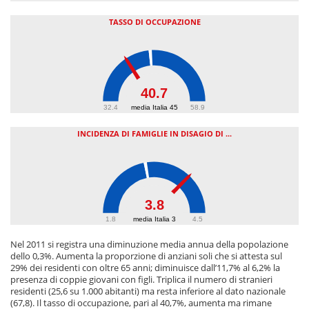
TASSO DI OCCUPAZIONE
40.7
32.4
media Italia 45
58.9
INCIDENZA DI FAMIGLIE IN DISAGIO DI ...
3.8
1.8
media Italia 3
4.5
Nel 2011 si registra una diminuzione media annua della popolazione
dello 0,3%. Aumenta la proporzione di anziani soli che si attesta sul
29% dei residenti con oltre 65 anni; diminuisce dall’11,7% al 6,2% la
presenza di coppie giovani con figli. Triplica il numero di stranieri
residenti (25,6 su 1.000 abitanti) ma resta inferiore al dato nazionale
(67,8). Il tasso di occupazione, pari al 40,7%, aumenta ma rimane