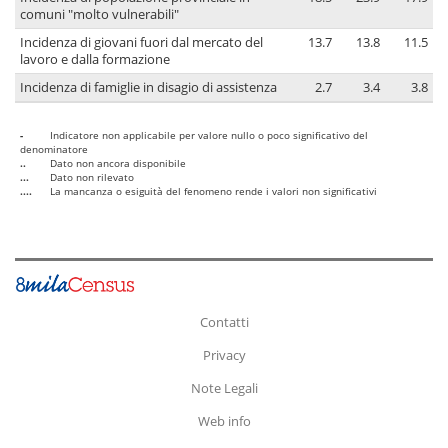
comuni "molto vulnerabili"
Incidenza di giovani fuori dal mercato del
13.7
13.8
11.5
lavoro e dalla formazione
Incidenza di famiglie in disagio di assistenza
2.7
3.4
3.8
-
Indicatore non applicabile per valore nullo o poco significativo del
denominatore
..
Dato non ancora disponibile
...
Dato non rilevato
....
La mancanza o esiguità del fenomeno rende i valori non significativi
Contatti
Privacy
Note Legali
Web info