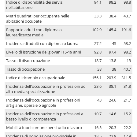
Indice di disponibilità dei servizi
94.1
98.2
98.8
nell'abitazione
Metri quadrati per occupante nelle
33.3
38.4
43.7
abitazioni occupate
Rapporto adulti con diploma o
102.9
145.4
191.6
laurea/licenza media
Incidenza di adulti con diploma o laurea
27.2
45
58.2
Livello di istruzione dei giovani 15-19 anni
92.8
97.4
98.2
Tasso di disoccupazione
18.7
13.8
13
Tasso di occupazione
38
38
40.7
Indice di ricambio occupazionale
156.1
203.9
311.5
Incidenza dell'occupazione in professioni ad
23.6
38.1
31.8
alta-media specializzazione
Incidenza dell'occupazione in professioni
43
24.6
21.7
artigiane, operaie o agricole
Incidenza dell'occupazione in professioni a
10.7
14.6
15.2
basso livello di competenza
Mobilità fuori comune per studio o lavoro
16.5
20.3
22.2
Incidenza di popolazione provinciale in
18.5
23.9
17.9