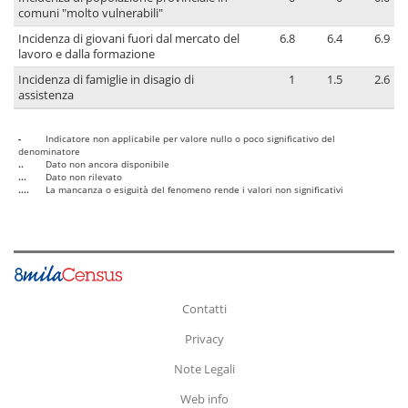
comuni "molto vulnerabili"
Incidenza di giovani fuori dal mercato del
6.8
6.4
6.9
lavoro e dalla formazione
Incidenza di famiglie in disagio di
1
1.5
2.6
assistenza
-
Indicatore non applicabile per valore nullo o poco significativo del
denominatore
..
Dato non ancora disponibile
...
Dato non rilevato
....
La mancanza o esiguità del fenomeno rende i valori non significativi
Contatti
Privacy
Note Legali
Web info