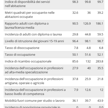
Indice di disponibilità dei servizi
98.3
99.8
99.7
nell'abitazione
Metri quadrati per occupante nelle
32.6
36
39.2
abitazioni occupate
Rapporto adulti con diploma o
90.5
126.9
186.1
laurea/licenza media
Incidenza di adulti con diploma o laurea
29.8
44.8
59.5
Livello di istruzione dei giovani 15-19 anni
96.4
98.1
98.7
Tasso di disoccupazione
7.8
4.8
6.8
Tasso di occupazione
50.1
51.6
52.1
Indice di ricambio occupazionale
85.6
132
283.8
Incidenza dell'occupazione in professioni
27.9
40
35.5
ad alta-media specializzazione
Incidenza dell'occupazione in professioni
37.8
25.9
21.8
artigiane, operaie o agricole
Incidenza dell'occupazione in professioni a
7.9
12.6
12
basso livello di competenza
Mobilità fuori comune per studio o lavoro
36.1
39.7
43.9
Incidenza di popolazione provinciale in
0
0
0.0