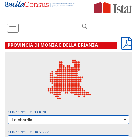
Vai
direttamente
a:
Contenuto
Ricerca
Toggle
navigation
.
PROVINCIA DI MONZA E DELLA BRIANZA
CERCA UN'ALTRA REGIONE
Lombardia
CERCA UN'ALTRA PROVINCIA