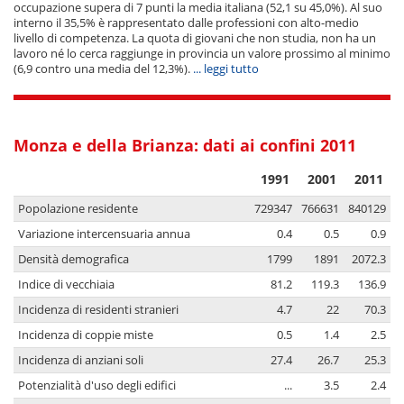
occupazione supera di 7 punti la media italiana (52,1 su 45,0%). Al suo
interno il 35,5% è rappresentato dalle professioni con alto-medio
livello di competenza. La quota di giovani che non studia, non ha un
lavoro né lo cerca raggiunge in provincia un valore prossimo al minimo
(6,9 contro una media del 12,3%).
... leggi tutto
Monza e della Brianza: dati ai confini 2011
1991
2001
2011
Popolazione residente
729347
766631
840129
Variazione intercensuaria annua
0.4
0.5
0.9
Densità demografica
1799
1891
2072.3
Indice di vecchiaia
81.2
119.3
136.9
Incidenza di residenti stranieri
4.7
22
70.3
Incidenza di coppie miste
0.5
1.4
2.5
Incidenza di anziani soli
27.4
26.7
25.3
Potenzialità d'uso degli edifici
...
3.5
2.4