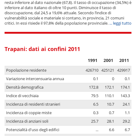
resta inferiore al dato nazionale (67,8). Il tasso di occupazione (34,5%) è
inferiore al dato italiano di oltre 10 punti. Diminuisce il tasso di
disoccupazione, dal 24,5 a 19,6% attuale. Secondo l’indice di
vulnerabilità sociale e materiale si contano, in provincia, 21 comuni
critici. In essi risiede il 97,8% della popolazione provinciale.
... leggi tutto
Trapani: dati ai confini 2011
1991
2001
2011
Popolazione residente
426710
425121
429917
Variazione intercensuaria annua
0.1
0
0.1
Densità demografica
172.8
172.1
174.1
Indice di vecchiaia
79.5
110.1
143.3
Incidenza di residenti stranieri
6.5
10.7
24.1
Incidenza di coppie miste
0.3
0.7
1.1
Incidenza di anziani soli
25.7
28.1
29.2
Potenzialità d'uso degli edifici
...
6.6
6.7