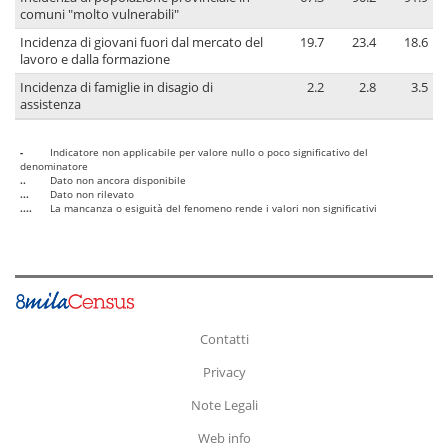
comuni "molto vulnerabili"
Incidenza di giovani fuori dal mercato del
19.7
23.4
18.6
lavoro e dalla formazione
Incidenza di famiglie in disagio di
2.2
2.8
3.5
assistenza
-
Indicatore non applicabile per valore nullo o poco significativo del
denominatore
..
Dato non ancora disponibile
...
Dato non rilevato
....
La mancanza o esiguità del fenomeno rende i valori non significativi
Contatti
Privacy
Note Legali
Web info