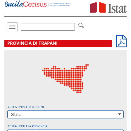
Vai
direttamente
a:
Contenuto
Ricerca
Toggle
navigation
.
PROVINCIA DI TRAPANI
CERCA UN'ALTRA REGIONE
Sicilia
CERCA UN'ALTRA PROVINCIA