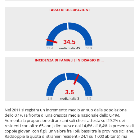
TASSO DI OCCUPAZIONE
34.5
32.4
media Italia 45
58.9
INCIDENZA DI FAMIGLIE IN DISAGIO DI ...
3.5
1.8
media Italia 3
4.5
Nel 2011 si registra un incremento medio annuo della popolazione
dello 0,1% (a fronte di una crescita media nazionale dello 0,4%).
Aumenta la proporzione di anziani soli che si attesta sul 29,2% dei
residenti con oltre 65 anni; diminuisce dal 14,6% all’ 8,4% la presenza di
coppie giovani con figli, un valore fra i più bassi tra le province siciliane.
Raddoppia la quota di stranieri residenti (24,1 su 1.000 abitanti) ma