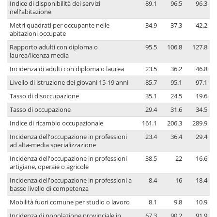
Indice di disponibilità dei servizi
89.1
96.5
96.3
nell'abitazione
Metri quadrati per occupante nelle
34.9
37.3
42.2
abitazioni occupate
Rapporto adulti con diploma o
95.5
106.8
127.8
laurea/licenza media
Incidenza di adulti con diploma o laurea
23.5
36.2
46.8
Livello di istruzione dei giovani 15-19 anni
85.7
95.1
97.1
Tasso di disoccupazione
35.1
24.5
19.6
Tasso di occupazione
29.4
31.6
34.5
Indice di ricambio occupazionale
161.1
206.3
289.9
Incidenza dell'occupazione in professioni
23.4
36.4
29.4
ad alta-media specializzazione
Incidenza dell'occupazione in professioni
38.5
22
16.6
artigiane, operaie o agricole
Incidenza dell'occupazione in professioni a
8.4
16
18.4
basso livello di competenza
Mobilità fuori comune per studio o lavoro
8.1
9.8
10.9
Incidenza di popolazione provinciale in
67.3
90.2
91.9