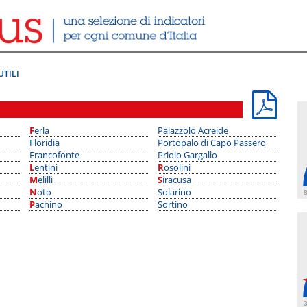
UTILI
Ferla
Palazzolo Acreide
Floridia
Portopalo di Capo Passero
Francofonte
Priolo Gargallo
Lentini
Rosolini
Melilli
Siracusa
Noto
Solarino
8
Pachino
Sortino
3