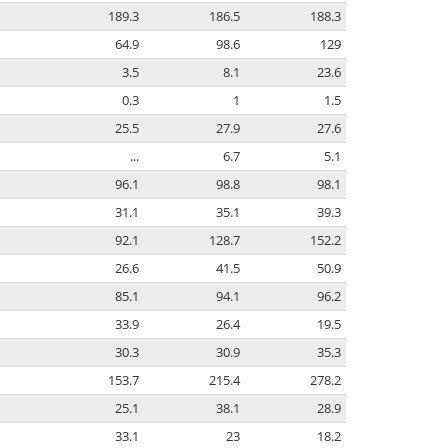
189.3
186.5
188.3
64.9
98.6
129
3.5
8.1
23.6
0.3
1
1.5
25.5
27.9
27.6
...
6.7
5.1
96.1
98.8
98.1
31.1
35.1
39.3
92.1
128.7
152.2
26.6
41.5
50.9
85.1
94.1
96.2
33.9
26.4
19.5
30.3
30.9
35.3
153.7
215.4
278.2
25.1
38.1
28.9
33.1
23
18.2