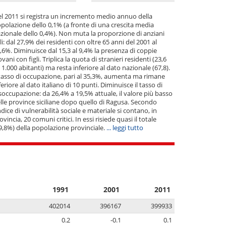
l 2011 si registra un incremento medio annuo della
polazione dello 0,1% (a fronte di una crescita media
zionale dello 0,4%). Non muta la proporzione di anziani
li: dal 27,9% dei residenti con oltre 65 anni del 2001 al
,6%. Diminuisce dal 15,3 al 9,4% la presenza di coppie
ovani con figli. Triplica la quota di stranieri residenti (23,6
 1.000 abitanti) ma resta inferiore al dato nazionale (67,8).
 tasso di occupazione, pari al 35,3%, aumenta ma rimane
feriore al dato italiano di 10 punti. Diminuisce il tasso di
soccupazione: da 26,4% a 19,5% attuale, il valore più basso
lle province siciliane dopo quello di Ragusa. Secondo
indice di vulnerabilità sociale e materiale si contano, in
ovincia, 20 comuni critici. In essi risiede quasi il totale
9,8%) della popolazione provinciale.
... leggi tutto
1991
2001
2011
402014
396167
399933
0.2
-0.1
0.1