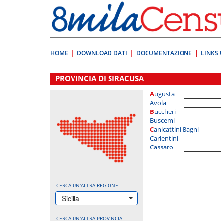
Vai
direttamente
a:
Contenuto
Ricerca
HOME
DOWNLOAD DATI
DOCUMENTAZIONE
LINKS 
.
PROVINCIA DI SIRACUSA
Augusta
Avola
Buccheri
Buscemi
Canicattini Bagni
Carlentini
Cassaro
CERCA UN'ALTRA REGIONE
Sicilia
CERCA UN'ALTRA PROVINCIA