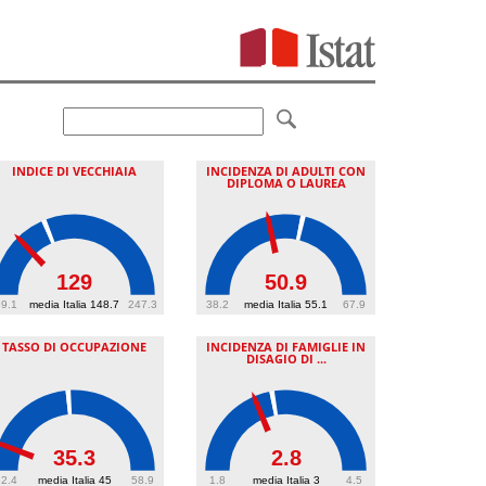
INDICE DI VECCHIAIA
INCIDENZA DI ADULTI CON
DIPLOMA O LAUREA
129
50.9
9.1
media Italia 148.7
247.3
38.2
media Italia 55.1
67.9
TASSO DI OCCUPAZIONE
INCIDENZA DI FAMIGLIE IN
DISAGIO DI ...
35.3
2.8
2.4
media Italia 45
58.9
1.8
media Italia 3
4.5