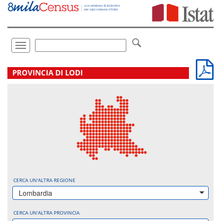
Vai
direttamente
a:
Contenuto
Ricerca
Toggle
navigation
.
PROVINCIA DI LODI
CERCA UN'ALTRA REGIONE
Lombardia
CERCA UN'ALTRA PROVINCIA