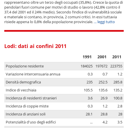
rappresentano oltre un terzo degli occupati (35,8%). Cresce la quota di
pendolari fuori comune per motivi di studio o lavoro (42,8% contro il
37,4 del 2001 ed il 24% medio). Secondo l’indice di vulnerabilità sociale
e materiale si contano, in provincia, 2 comuni critici. In essi tuttavia
risiede appena lo 0,8% della popolazione provinciale.
... leggi tutto
Lodi: dati ai confini 2011
1991
2001
2011
Popolazione residente
184025
197672
223755
Variazione intercensuaria annua
0.3
0.7
1.2
Densità demografica
235
252.5
285.8
Indice di vecchiaia
105.5
135.6
135.2
Incidenza di residenti stranieri
3.6
26.9
100.8
Incidenza di coppie miste
0.3
1.2
2.8
Incidenza di anziani soli
28.1
28.8
28
Potenzialità d'uso degli edifici
...
4.2
3.5