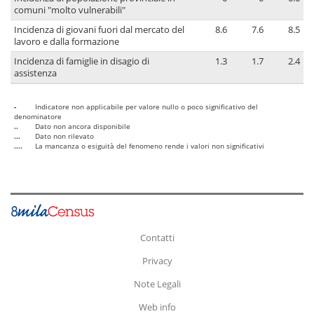
comuni "molto vulnerabili"
Incidenza di giovani fuori dal mercato del
8.6
7.6
8.5
lavoro e dalla formazione
Incidenza di famiglie in disagio di
1.3
1.7
2.4
assistenza
-
Indicatore non applicabile per valore nullo o poco significativo del
denominatore
..
Dato non ancora disponibile
...
Dato non rilevato
....
La mancanza o esiguità del fenomeno rende i valori non significativi
Contatti
Privacy
Note Legali
Web info