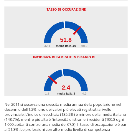
TASSO DI OCCUPAZIONE
51.8
32.4
media Italia 45
58.9
INCIDENZA DI FAMIGLIE IN DISAGIO DI ...
2.4
1.8
media Italia 3
4.5
Nel 2011 si osserva una crescita media annua della popolazione nel
decennio dell’1,2%, uno dei valori più elevati registrati a livello
provinciale. L’indice di vecchiaia (135,2%) è minore della media italiana
(148,7%), mentre più alta è l’intensità di stranieri residenti (100,8 ogni
1.000 abitanti contro una media del 67,8). Il tasso di occupazione è pari
al 51,8%. Le professioni con alto-medio livello di competenza