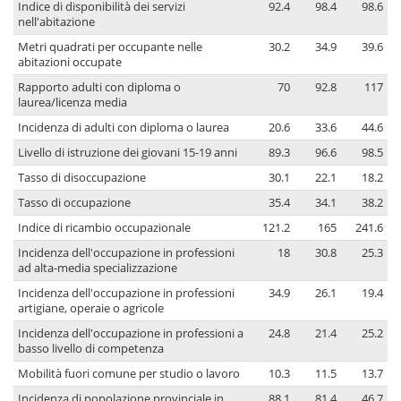
Indice di disponibilità dei servizi
92.4
98.4
98.6
nell'abitazione
Metri quadrati per occupante nelle
30.2
34.9
39.6
abitazioni occupate
Rapporto adulti con diploma o
70
92.8
117
laurea/licenza media
Incidenza di adulti con diploma o laurea
20.6
33.6
44.6
Livello di istruzione dei giovani 15-19 anni
89.3
96.6
98.5
Tasso di disoccupazione
30.1
22.1
18.2
Tasso di occupazione
35.4
34.1
38.2
Indice di ricambio occupazionale
121.2
165
241.6
Incidenza dell'occupazione in professioni
18
30.8
25.3
ad alta-media specializzazione
Incidenza dell'occupazione in professioni
34.9
26.1
19.4
artigiane, operaie o agricole
Incidenza dell'occupazione in professioni a
24.8
21.4
25.2
basso livello di competenza
Mobilità fuori comune per studio o lavoro
10.3
11.5
13.7
Incidenza di popolazione provinciale in
88.1
81.4
46.7