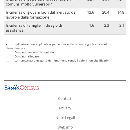
comuni "molto vulnerabili"
Incidenza di giovani fuori dal mercato del
13.6
20.4
14.8
lavoro e dalla formazione
Incidenza di famiglie in disagio di
1.6
2.3
3.1
assistenza
-
Indicatore non applicabile per valore nullo o poco significativo del
denominatore
..
Dato non ancora disponibile
...
Dato non rilevato
....
La mancanza o esiguità del fenomeno rende i valori non significativi
Contatti
Privacy
Note Legali
Web info