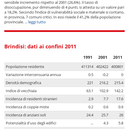
sensibile incremento rispetto al 2001 (26,6%). Il tasso di
disoccupazione, pur diminuendo di 4 punti, si attesta su un valore pari
a 18,2%. Secondo l’indice di vulnerabilità sociale e materiale si contano,
in provincia, 7 comuni critici. In essi risiede il 41,2% della popolazione
provinciale.
... leggi tutto
Brindisi: dati ai confini 2011
1991
2001
2011
Popolazione residente
411314
402422
400801
Variazione intercensuaria annua
0.5
-0.2
0
Densità demografica
221
216.2
215.4
Indice di vecchiaia
63.1
102.9
142.2
Incidenza di residenti stranieri
2.9
7.7
17.6
Incidenza di coppie miste
0.2
0.6
0.9
Incidenza di anziani soli
24.4
25.7
26
Potenzialità d'uso degli edifici
...
4.3
5.8