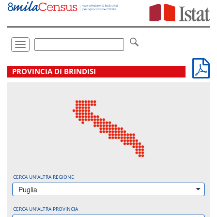
Vai
direttamente
a:
Contenuto
Ricerca
Toggle
navigation
.
PROVINCIA DI BRINDISI
CERCA UN'ALTRA REGIONE
Puglia
CERCA UN'ALTRA PROVINCIA