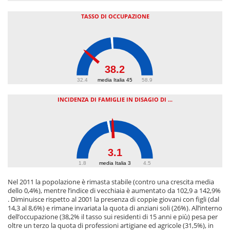
TASSO DI OCCUPAZIONE
38.2
32.4
media Italia 45
58.9
INCIDENZA DI FAMIGLIE IN DISAGIO DI ...
3.1
1.8
media Italia 3
4.5
Nel 2011 la popolazione è rimasta stabile (contro una crescita media
dello 0,4%), mentre l’indice di vecchiaia è aumentato da 102,9 a 142,9%
. Diminuisce rispetto al 2001 la presenza di coppie giovani con figli (dal
14,3 al 8,6%) e rimane invariata la quota di anziani soli (26%). All’interno
dell’occupazione (38,2% il tasso sui residenti di 15 anni e più) pesa per
oltre un terzo la quota di professioni artigiane ed agricole (31,5%), in