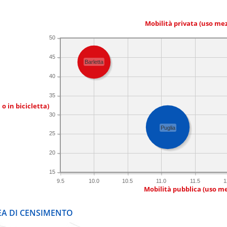
Mobilità privata (uso me
50
45
Barletta
40
35
 o in bicicletta)
30
Puglia
25
20
15
9.5
10.0
10.5
11.0
11.5
1
Mobilità pubblica (uso me
REA DI CENSIMENTO