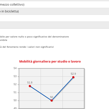
mezzo collettivo)
 in bicicletta)
bile per valore nullo o poco significativo del denominatore
nibile
 del fenomeno rende i valori non significativi
Mobilità giornaliera per studio o lavoro
54
52.9
53
51.8
52
51
50
50
49