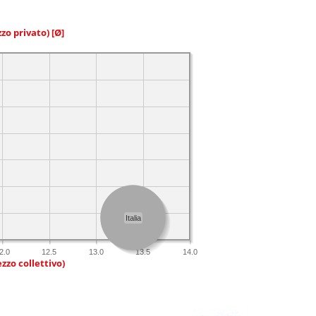
zzo privato)
[Ø]
Italia
2.0
12.5
13.0
13.5
14.0
zzo collettivo)