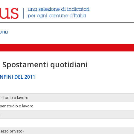
UTILI
|
Spostamenti quotidiani
NFINI DEL 2011
r studio o lavoro
per studio o lavoro
e
mezzo privato)