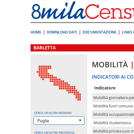
Vai
direttamente
a:
Contenuto
Ricerca
HOME
DOWNLOAD DATI
DOCUMENTAZIONE
LINKS 
.
BARLETTA
MOBILITÀ
INDICATORI AI CO
Indicatore
Mobilità giornaliera pe
Mobilità fuori comune 
CERCA UN'ALTRA REGIONE
Mobilità occupazional
Puglia
Mobilità studentesca
Mobilità privata (uso 
CERCA UN'ALTRA PROVINCIA