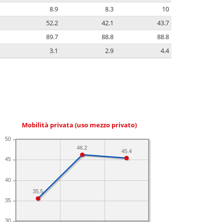
8.9
8.3
10
52.2
42.1
43.7
89.7
88.8
88.8
3.1
2.9
4.4
Mobilità privata (uso mezzo privato)
50
46.2
45.4
45
40
35.5
35
30