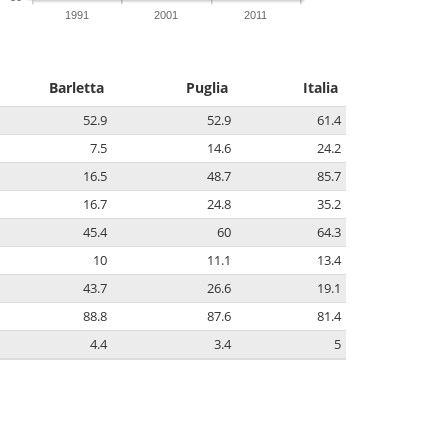
1991
2001
2011
Barletta
Puglia
Italia
52.9
52.9
61.4
7.5
14.6
24.2
16.5
48.7
85.7
16.7
24.8
35.2
45.4
60
64.3
10
11.1
13.4
43.7
26.6
19.1
88.8
87.6
81.4
4.4
3.4
5