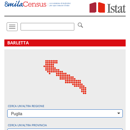
Vai
direttamente
a:
Contenuto
Ricerca
Toggle
navigation
.
BARLETTA
CERCA UN'ALTRA REGIONE
Puglia
CERCA UN'ALTRA PROVINCIA