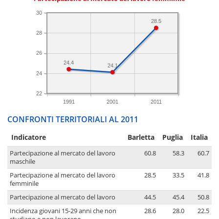
30
28.5
28
26
24.4
24.1
24
22
1991
2001
2011
CONFRONTI TERRITORIALI AL 2011
Indicatore
Barletta
Puglia
Italia
Partecipazione al mercato del lavoro
60.8
58.3
60.7
maschile
Partecipazione al mercato del lavoro
28.5
33.5
41.8
femminile
Partecipazione al mercato del lavoro
44.5
45.4
50.8
Incidenza giovani 15-29 anni che non
28.6
28.0
22.5