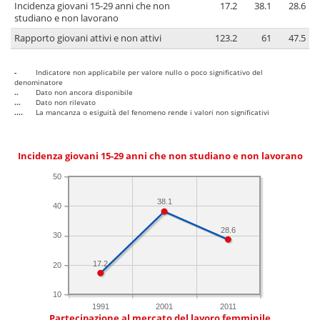
Incidenza giovani 15-29 anni che non
17.2
38.1
28.6
studiano e non lavorano
Rapporto giovani attivi e non attivi
123.2
61
47.5
-
Indicatore non applicabile per valore nullo o poco significativo del
denominatore
..
Dato non ancora disponibile
...
Dato non rilevato
....
La mancanza o esiguità del fenomeno rende i valori non significativi
Incidenza giovani 15-29 anni che non studiano e non lavorano
50
38.1
40
28.6
30
17.2
20
10
1991
2001
2011
Partecipazione al mercato del lavoro femminile