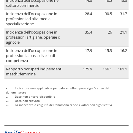
Incidenza dell'occupazione nel
14.8
18.5
18.8
settore commercio
Incidenza dell'occupazione in
28.4
30.5
31.7
professioni ad alta-media
specializzazione
Incidenza dell'occupazione in
35.4
26
21.1
professioni artigiane, operaie o
agricole
Incidenza dell'occupazione in
17.9
15.3
16.2
professioni a basso livello di
competenza
Rapporto occupati indipendenti
175.9
166.1
161.1
maschi/femmine
-
Indicatore non applicabile per valore nullo o poco significativo del
denominatore
..
Dato non ancora disponibile
...
Dato non rilevato
....
La mancanza o esiguità del fenomeno rende i valori non significativi