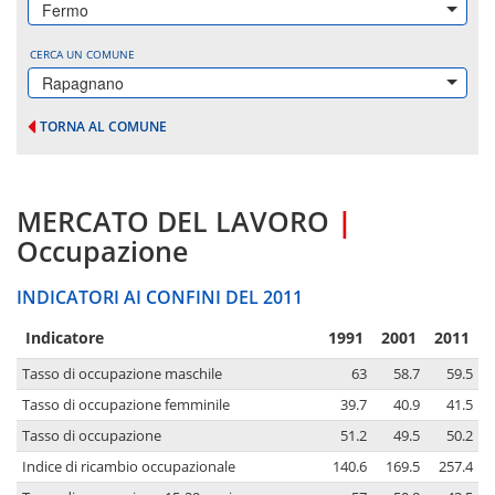
Fermo
CERCA UN COMUNE
Rapagnano
TORNA AL COMUNE
MERCATO DEL LAVORO
|
Occupazione
INDICATORI AI CONFINI DEL 2011
Indicatore
1991
2001
2011
Tasso di occupazione maschile
63
58.7
59.5
Tasso di occupazione femminile
39.7
40.9
41.5
Tasso di occupazione
51.2
49.5
50.2
Indice di ricambio occupazionale
140.6
169.5
257.4