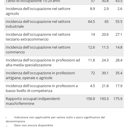
Tasso di occupazione 15-29 anni
57
50.8
43.5
Incidenza dell'occupazione nel settore
8.9
2.9
2.6
agricolo
Incidenza dell'occupazione nel settore
64.5
65
55.5
industriale
Incidenza dell'occupazione nel settore
14
20.6
27.1
terziario extracommercio
Incidenza dell'occupazione nel settore
12.6
11.5
14.8
commercio
Incidenza dell'occupazione in professioni ad
11.8
24.3
28.4
alta-media specializzazione
Incidenza dell'occupazione in professioni
72
39.1
35.4
artigiane, operaie o agricole
Incidenza dell'occupazione in professioni a
4.5
21.8
17.9
basso livello di competenza
Rapporto occupati indipendenti
150.9
193.3
175.9
maschi/femmine
-
Indicatore non applicabile per valore nullo o poco significativo del
denominatore
..
Dato non ancora disponibile