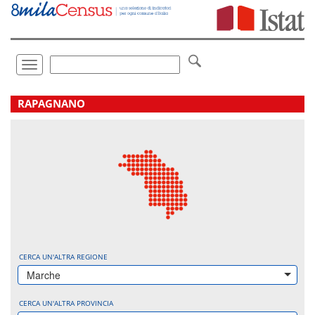
Vai
direttamente
a:
Contenuto
Ricerca
Toggle
navigation
.
RAPAGNANO
CERCA UN'ALTRA REGIONE
Marche
CERCA UN'ALTRA PROVINCIA