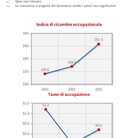
...
Dato non rilevato
....
La mancanza o esiguità del fenomeno rende i valori non significativi
Indice di ricambio occupazionale
300
257.4
250
200
169.5
140.6
150
100
1991
2001
2011
Tasso di occupazione
51.5
51.2
51.0
50.5
50.2
50.0