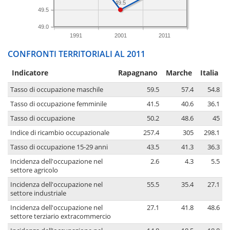
49.5
49.5
49.0
1991
2001
2011
CONFRONTI TERRITORIALI AL 2011
Indicatore
Rapagnano
Marche
Italia
Tasso di occupazione maschile
59.5
57.4
54.8
Tasso di occupazione femminile
41.5
40.6
36.1
Tasso di occupazione
50.2
48.6
45
Indice di ricambio occupazionale
257.4
305
298.1
Tasso di occupazione 15-29 anni
43.5
41.3
36.3
Incidenza dell'occupazione nel
2.6
4.3
5.5
settore agricolo
Incidenza dell'occupazione nel
55.5
35.4
27.1
settore industriale
Incidenza dell'occupazione nel
27.1
41.8
48.6
settore terziario extracommercio