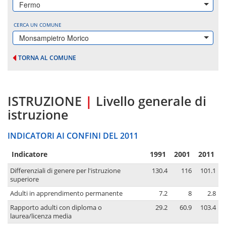
Fermo
CERCA UN COMUNE
Monsampietro Morico
TORNA AL COMUNE
ISTRUZIONE
|
Livello generale di
istruzione
INDICATORI AI CONFINI DEL 2011
Indicatore
1991
2001
2011
Differenziali di genere per l'istruzione
130.4
116
101.1
superiore
Adulti in apprendimento permanente
7.2
8
2.8
Rapporto adulti con diploma o
29.2
60.9
103.4
laurea/licenza media