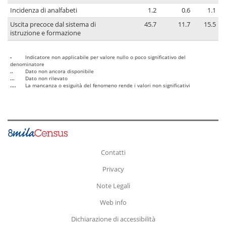
Incidenza di analfabeti
1.2
0.6
1.1
Uscita precoce dal sistema di
45.7
11.7
15.5
istruzione e formazione
-
Indicatore non applicabile per valore nullo o poco significativo del
denominatore
..
Dato non ancora disponibile
...
Dato non rilevato
....
La mancanza o esiguità del fenomeno rende i valori non significativi
Contatti
Privacy
Note Legali
Web info
Dichiarazione di accessibilità