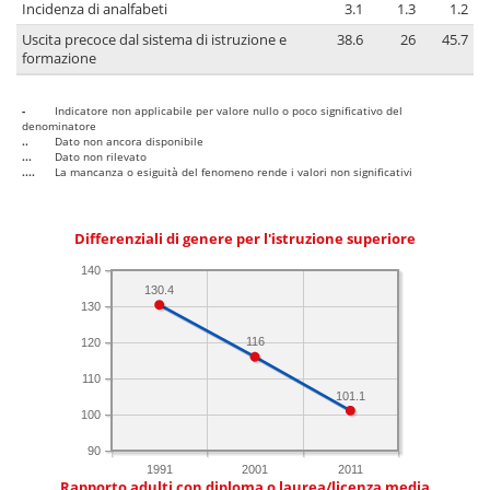
Incidenza di analfabeti
3.1
1.3
1.2
Uscita precoce dal sistema di istruzione e
38.6
26
45.7
formazione
-
Indicatore non applicabile per valore nullo o poco significativo del
denominatore
..
Dato non ancora disponibile
...
Dato non rilevato
....
La mancanza o esiguità del fenomeno rende i valori non significativi
Differenziali di genere per l'istruzione superiore
140
130.4
130
116
120
110
101.1
100
90
1991
2001
2011
Rapporto adulti con diploma o laurea/licenza media