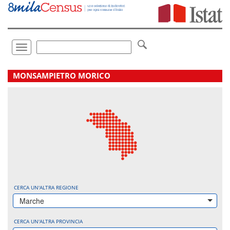
Vai
direttamente
a:
Contenuto
Ricerca
Toggle
navigation
.
MONSAMPIETRO MORICO
CERCA UN'ALTRA REGIONE
Marche
CERCA UN'ALTRA PROVINCIA