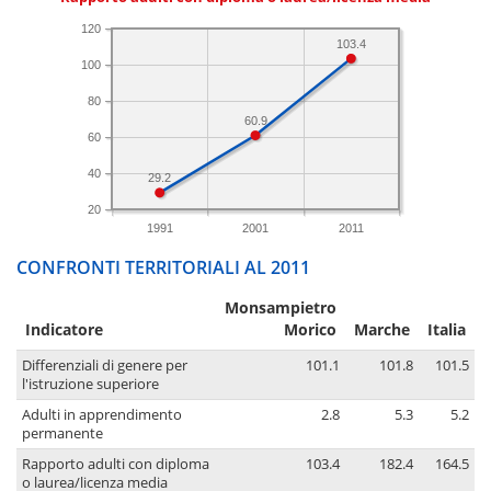
120
103.4
100
80
60.9
60
40
29.2
20
1991
2001
2011
CONFRONTI TERRITORIALI AL 2011
Monsampietro
Indicatore
Morico
Marche
Italia
Differenziali di genere per
101.1
101.8
101.5
l'istruzione superiore
Adulti in apprendimento
2.8
5.3
5.2
permanente
Rapporto adulti con diploma
103.4
182.4
164.5
o laurea/licenza media