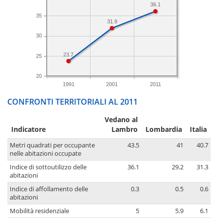
36.1
35
31.9
30
23.7
25
20
1991
2001
2011
CONFRONTI TERRITORIALI AL 2011
Vedano al
Indicatore
Lambro
Lombardia
Italia
Metri quadrati per occupante
43.5
41
40.7
nelle abitazioni occupate
Indice di sottoutilizzo delle
36.1
29.2
31.3
abitazioni
Indice di affollamento delle
0.3
0.5
0.6
abitazioni
Mobilità residenziale
5
5.9
6.1