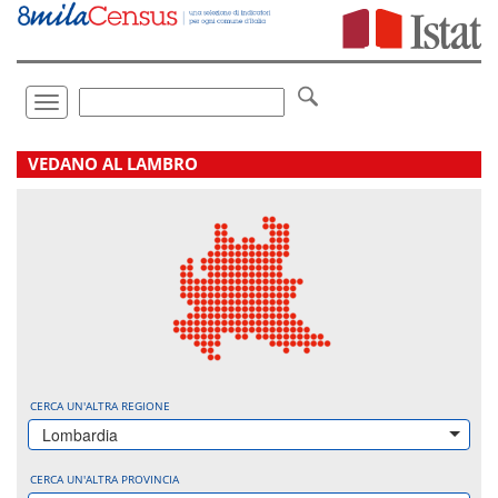
Vai
direttamente
a:
Contenuto
Ricerca
Toggle
navigation
.
VEDANO AL LAMBRO
CERCA UN'ALTRA REGIONE
Lombardia
CERCA UN'ALTRA PROVINCIA