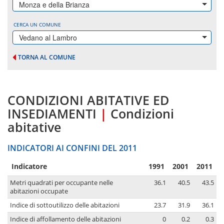
Monza e della Brianza
CERCA UN COMUNE
Vedano al Lambro
TORNA AL COMUNE
CONDIZIONI ABITATIVE ED
INSEDIAMENTI
|
Condizioni
abitative
INDICATORI AI CONFINI DEL 2011
Indicatore
1991
2001
2011
Metri quadrati per occupante nelle
36.1
40.5
43.5
abitazioni occupate
Indice di sottoutilizzo delle abitazioni
23.7
31.9
36.1
Indice di affollamento delle abitazioni
0
0.2
0.3