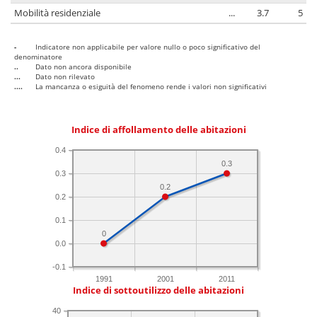
Mobilità residenziale
...
3.7
5
-
Indicatore non applicabile per valore nullo o poco significativo del
denominatore
..
Dato non ancora disponibile
...
Dato non rilevato
....
La mancanza o esiguità del fenomeno rende i valori non significativi
Indice di affollamento delle abitazioni
0.4
0.3
0.3
0.2
0.2
0.1
0
0.0
-0.1
1991
2001
2011
Indice di sottoutilizzo delle abitazioni
40