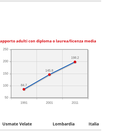
apporto adulti con diploma o laurea/licenza media
250
198.2
200
145.8
150
84.7
100
50
1991
2001
2011
Usmate Velate
Lombardia
Italia