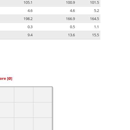
105.1
100.9
101.5
4.6
4.6
5.2
198.2
166.9
164.5
0.3
0.5
1.1
9.4
13.6
15.5
iore
[Ø]