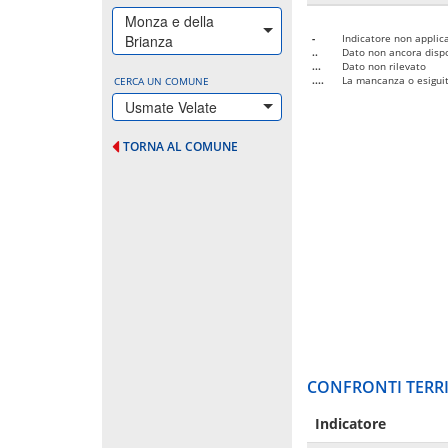
Monza e della
Brianza
-
Indicatore non applica
..
Dato non ancora dispo
...
Dato non rilevato
....
La mancanza o esiguità
CERCA UN COMUNE
Usmate Velate
TORNA AL COMUNE
CONFRONTI TERRI
Indicatore