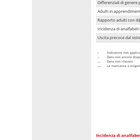
Differenziali di genere 
Adulti in apprendime
Rapporto adulti con di
Incidenza di analfabeti
Uscita precoce dal sist
-
Indicatore non applica
..
Dato non ancora dispo
...
Dato non rilevato
....
La mancanza o esiguità
Incidenza di analfabe