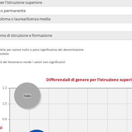
per l'istruzione superiore
nto permanente
ploma o laurea/licenza media
ema di istruzione e formazione
bile per valore nullo o poco significativo del denominatore
nibile
 del fenomeno rende i valori non significativi
Differenziali di genere per l'istruzione super
1.2
Italia
1.0
0.8
ti