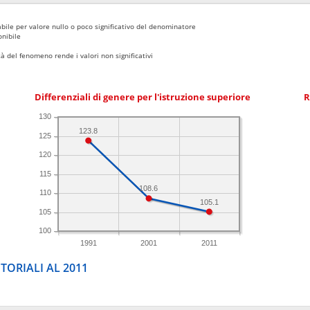
bile per valore nullo o poco significativo del denominatore
nibile
 del fenomeno rende i valori non significativi
Differenziali di genere per l'istruzione superiore
R
130
123.8
125
120
115
108.6
110
105.1
105
100
1991
2001
2011
TORIALI AL 2011