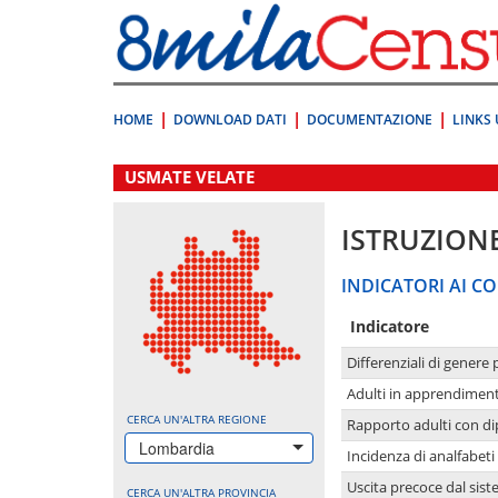
Vai
direttamente
a:
Contenuto
Ricerca
HOME
DOWNLOAD DATI
DOCUMENTAZIONE
LINKS 
.
USMATE VELATE
ISTRUZION
INDICATORI AI CO
Indicatore
Differenziali di genere 
Adulti in apprendime
CERCA UN'ALTRA REGIONE
Rapporto adulti con di
Lombardia
Incidenza di analfabeti
Uscita precoce dal sist
CERCA UN'ALTRA PROVINCIA