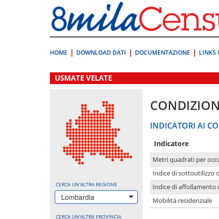
Vai
direttamente
a:
Contenuto
Ricerca
HOME
DOWNLOAD DATI
DOCUMENTAZIONE
LINKS 
.
USMATE VELATE
CONDIZION
INDICATORI AI CO
Indicatore
Metri quadrati per occ
Indice di sottoutilizzo 
CERCA UN'ALTRA REGIONE
Indice di affollamento 
Lombardia
Mobilità residenziale
CERCA UN'ALTRA PROVINCIA