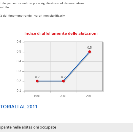
bile per valore nullo o poco significativo del denominatore
nibile
 del fenomeno rende i valori non significativi
Indice di affollamento delle abitazioni
0.6
0.5
0.5
0.4
0.3
0.2
0.2
0.2
0.1
1991
2001
2011
TORIALI AL 2011
upante nelle abitazioni occupate