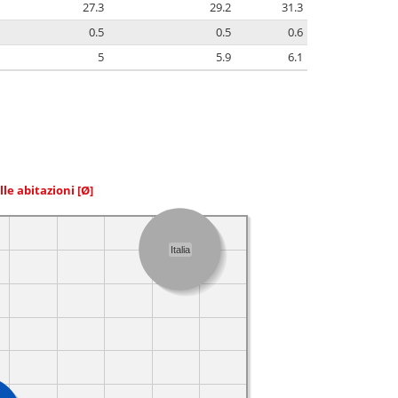
27.3
29.2
31.3
0.5
0.5
0.6
5
5.9
6.1
elle abitazioni
[Ø]
Italia