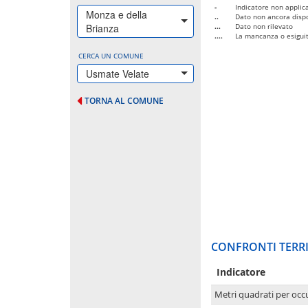
-
Indicatore non applica
Monza e della
..
Dato non ancora dispo
Brianza
...
Dato non rilevato
....
La mancanza o esiguità
CERCA UN COMUNE
Usmate Velate
TORNA AL COMUNE
CONFRONTI TERRI
Indicatore
Metri quadrati per occ