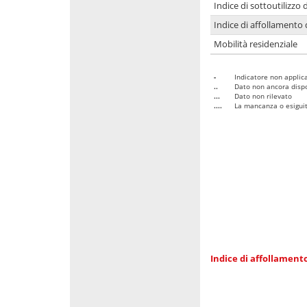
Indice di sottoutilizzo 
Indice di affollamento 
Mobilità residenziale
-
Indicatore non applica
..
Dato non ancora dispo
...
Dato non rilevato
....
La mancanza o esiguità
Indice di affollamento