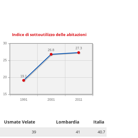
Indice di sottoutilizzo delle abitazioni
30
27.3
26.8
25
19.1
20
15
1991
2001
2011
Usmate Velate
Lombardia
Italia
39
41
40.7