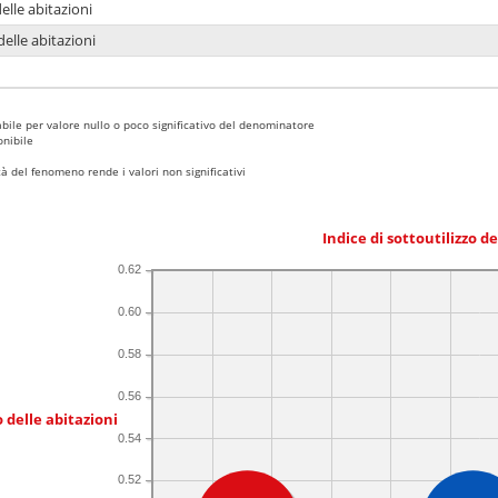
delle abitazioni
delle abitazioni
bile per valore nullo o poco significativo del denominatore
nibile
 del fenomeno rende i valori non significativi
Indice di sottoutilizzo d
0.62
0.60
0.58
0.56
 delle abitazioni
0.54
0.52