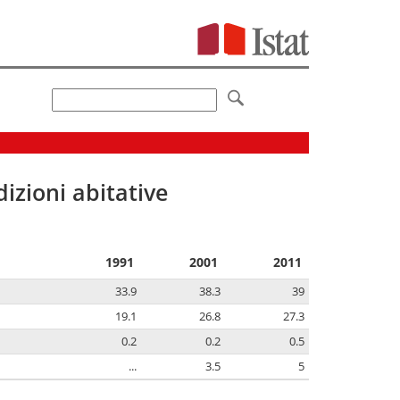
izioni abitative
1991
2001
2011
33.9
38.3
39
19.1
26.8
27.3
0.2
0.2
0.5
...
3.5
5