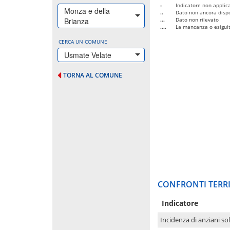
-
Indicatore non applica
Monza e della
..
Dato non ancora dispo
Brianza
...
Dato non rilevato
....
La mancanza o esiguità
CERCA UN COMUNE
Usmate Velate
TORNA AL COMUNE
CONFRONTI TERRI
Indicatore
Incidenza di anziani sol