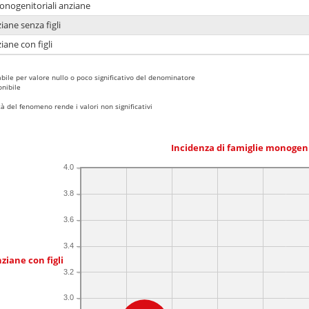
monogenitoriali anziane
iane senza figli
iane con figli
bile per valore nullo o poco significativo del denominatore
nibile
 del fenomeno rende i valori non significativi
Incidenza di famiglie monogen
4.0
3.8
3.6
3.4
ziane con figli
3.2
3.0