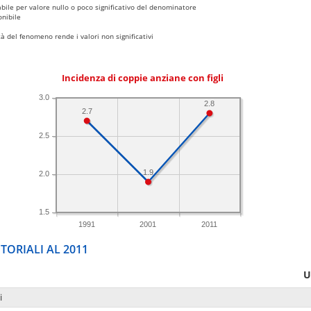
bile per valore nullo o poco significativo del denominatore
nibile
 del fenomeno rende i valori non significativi
Incidenza di coppie anziane con figli
3.0
2.8
2.7
2.5
1.9
2.0
1.5
1991
2001
2011
TORIALI AL 2011
U
i