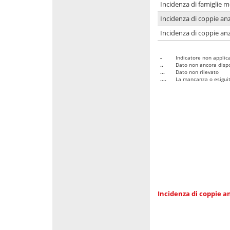
Incidenza di famiglie 
Incidenza di coppie anz
Incidenza di coppie anz
-
Indicatore non applica
..
Dato non ancora dispo
...
Dato non rilevato
....
La mancanza o esiguità
Incidenza di coppie an