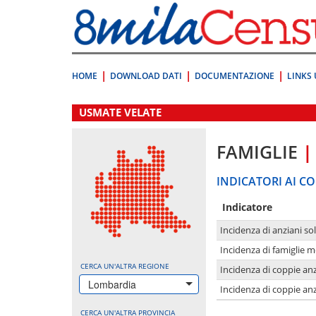
Vai
direttamente
a:
Contenuto
Ricerca
HOME
DOWNLOAD DATI
DOCUMENTAZIONE
LINKS 
.
USMATE VELATE
FAMIGLIE
|
INDICATORI AI CO
Indicatore
Incidenza di anziani sol
Incidenza di famiglie 
CERCA UN'ALTRA REGIONE
Incidenza di coppie anz
Lombardia
Incidenza di coppie anz
CERCA UN'ALTRA PROVINCIA