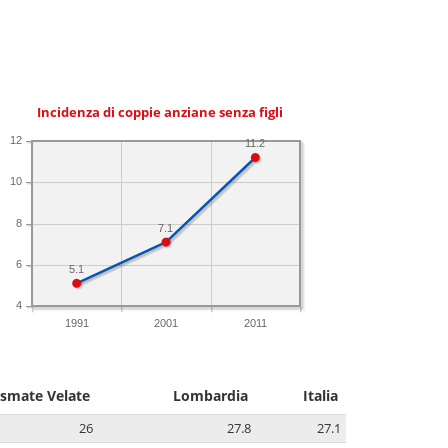
Incidenza di coppie anziane senza figli
12
11.2
10
8
7.1
6
5.1
4
1991
2001
2011
smate Velate
Lombardia
Italia
26
27.8
27.1