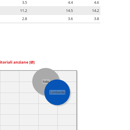
3.5
4.4
4.6
11.2
14.5
14.2
2.8
3.6
3.8
itoriali anziane
[Ø]
Italia
Lombardia