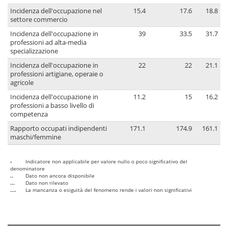
Incidenza dell'occupazione nel
15.4
17.6
18.8
settore commercio
Incidenza dell'occupazione in
39
33.5
31.7
professioni ad alta-media
specializzazione
Incidenza dell'occupazione in
22
22
21.1
professioni artigiane, operaie o
agricole
Incidenza dell'occupazione in
11.2
15
16.2
professioni a basso livello di
competenza
Rapporto occupati indipendenti
171.1
174.9
161.1
maschi/femmine
-
Indicatore non applicabile per valore nullo o poco significativo del
denominatore
..
Dato non ancora disponibile
...
Dato non rilevato
....
La mancanza o esiguità del fenomeno rende i valori non significativi