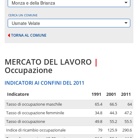
Monza e della Brianza
CERCA UN COMUNE
Usmate Velate
TORNA AL COMUNE
MERCATO DEL LAVORO
|
Occupazione
INDICATORI AI CONFINI DEL 2011
Indicatore
1991
2001
2011
Tasso di occupazione maschile
65.4
66.5
64
Tasso di occupazione femminile
34.8
44.3
47.2
Tasso di occupazione
49.8
55.2
55.5
Indice di ricambio occupazionale
79
125.9
290.6