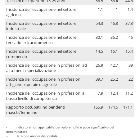
Tasso di occupazione 15-29 anni
56.5
58.4
44.8
Incidenza dell'occupazione nel settore
1.1
1
1.4
agricolo
Incidenza dell'occupazione nel settore
54.3
46.8
37.3
industriale
Incidenza dell'occupazione nel settore
30.1
36.2
46
terziario extracommercio
Incidenza dell'occupazione nel settore
14.5
16.1
15.4
commercio
Incidenza dell'occupazione in professioni ad
26.9
42.7
39
alta-media specializzazione
Incidenza dell'occupazione in professioni
39.7
25.2
22
artigiane, operaie o agricole
Incidenza dell'occupazione in professioni a
7.9
12.4
11.2
basso livello di competenza
Rapporto occupati indipendenti
155.9
174.6
171.1
maschi/femmine
-
Indicatore non applicabile per valore nullo o poco significativo del
denominatore
..
Dato non ancora disponibile