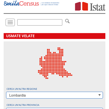
Vai
direttamente
a:
Contenuto
Ricerca
Toggle
navigation
.
USMATE VELATE
CERCA UN'ALTRA REGIONE
Lombardia
CERCA UN'ALTRA PROVINCIA