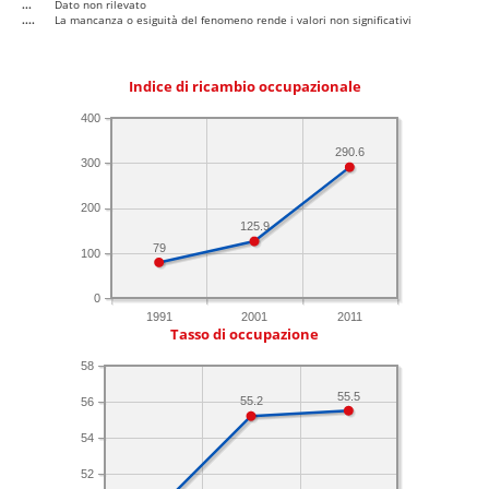
...
Dato non rilevato
....
La mancanza o esiguità del fenomeno rende i valori non significativi
Indice di ricambio occupazionale
400
290.6
300
200
125.9
79
100
0
1991
2001
2011
Tasso di occupazione
58
55.5
55.2
56
54
52