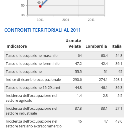
49.8
50
48
1991
2001
2011
CONFRONTI TERRITORIALI AL 2011
Usmate
Indicatore
Velate
Lombardia
Italia
Tasso di occupazione maschile
64
60.4
54.8
Tasso di occupazione femminile
47.2
42.4
36.1
Tasso di occupazione
55.5
51
45
Indice di ricambio occupazionale
290.6
274.1
298.1
Tasso di occupazione 15-29 anni
44.8
46.1
36.3
Incidenza dell'occupazione nel
1.4
2.3
5.5
settore agricolo
Incidenza dell'occupazione nel
37.3
33.1
27.1
settore industriale
Incidenza dell'occupazione nel
46
47
48.6
settore terziario extracommercio