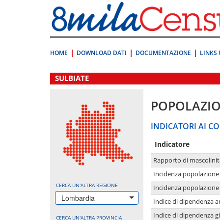
Vai
direttamente
a:
Contenuto
Ricerca
HOME
DOWNLOAD DATI
DOCUMENTAZIONE
LINKS 
.
SULBIATE
POPOLAZI
INDICATORI AI CO
Indicatore
Rapporto di mascolinit
Incidenza popolazione 
CERCA UN'ALTRA REGIONE
Incidenza popolazione 
Lombardia
Indice di dipendenza a
Indice di dipendenza g
CERCA UN'ALTRA PROVINCIA