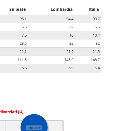
Sulbiate
Lombardia
Italia
98.1
94.4
93.7
6.6
5.9
5.6
7.5
10
10.4
23.5
32
32
21.1
21.9
21.5
111.5
145.9
148.7
5.6
5.9
5.4
divorziati
[Ø]
Lombardia