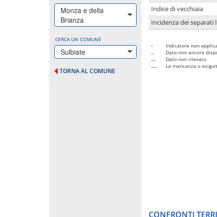
Indice di vecchiaia
Monza e della
Brianza
Incidenza dei separati 
CERCA UN COMUNE
-
Indicatore non applica
Sulbiate
..
Dato non ancora dispo
...
Dato non rilevato
....
La mancanza o esiguità
TORNA AL COMUNE
CONFRONTI TERRI