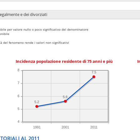
legalmente e dei divorziati
bile per valore nullo o poco significativo del denominatore
nibile
 del fenomeno rende i valori non significativi
Incidenza popolazione residente di 75 anni e più
I
8
7.5
7
6
5.6
5.2
5
4
1991
2001
2011
TORIALI AL 2011