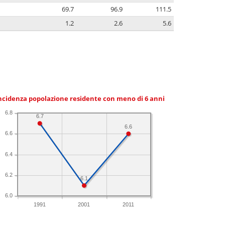
69.7
96.9
111.5
1.2
2.6
5.6
ncidenza popolazione residente con meno di 6 anni
6.8
6.7
6.6
6.6
6.4
6.2
6.1
6.0
1991
2001
2011