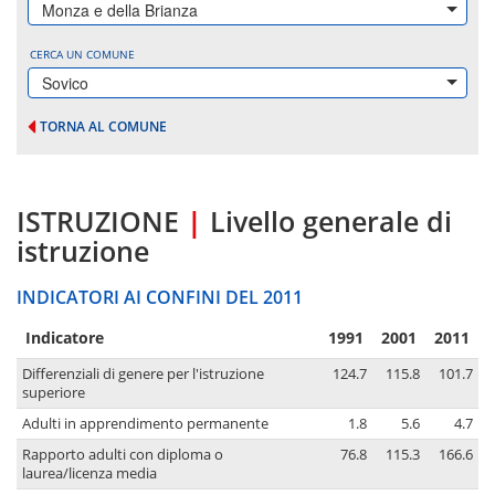
Monza e della Brianza
CERCA UN COMUNE
Sovico
TORNA AL COMUNE
ISTRUZIONE
|
Livello generale di
istruzione
INDICATORI AI CONFINI DEL 2011
Indicatore
1991
2001
2011
Differenziali di genere per l'istruzione
124.7
115.8
101.7
superiore
Adulti in apprendimento permanente
1.8
5.6
4.7
Rapporto adulti con diploma o
76.8
115.3
166.6
laurea/licenza media