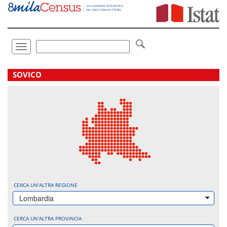
Vai
direttamente
a:
Contenuto
Ricerca
Toggle
navigation
.
SOVICO
CERCA UN'ALTRA REGIONE
Lombardia
CERCA UN'ALTRA PROVINCIA