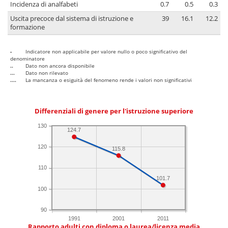
Incidenza di analfabeti
0.7
0.5
0.3
Uscita precoce dal sistema di istruzione e
39
16.1
12.2
formazione
-
Indicatore non applicabile per valore nullo o poco significativo del
denominatore
..
Dato non ancora disponibile
...
Dato non rilevato
....
La mancanza o esiguità del fenomeno rende i valori non significativi
Differenziali di genere per l'istruzione superiore
130
124.7
120
115.8
110
101.7
100
90
1991
2001
2011
Rapporto adulti con diploma o laurea/licenza media