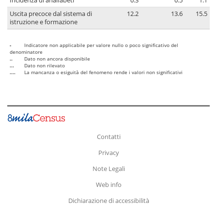
Incidenza di analfabeti
0.3
0.5
1.1
Uscita precoce dal sistema di
12.2
13.6
15.5
istruzione e formazione
-
Indicatore non applicabile per valore nullo o poco significativo del
denominatore
..
Dato non ancora disponibile
...
Dato non rilevato
....
La mancanza o esiguità del fenomeno rende i valori non significativi
Contatti
Privacy
Note Legali
Web info
Dichiarazione di accessibilità