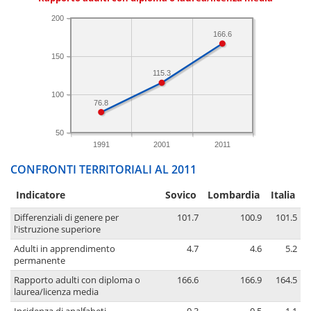
200
166.6
150
115.3
100
76.8
50
1991
2001
2011
CONFRONTI TERRITORIALI AL 2011
Indicatore
Sovico
Lombardia
Italia
Differenziali di genere per
101.7
100.9
101.5
l'istruzione superiore
Adulti in apprendimento
4.7
4.6
5.2
permanente
Rapporto adulti con diploma o
166.6
166.9
164.5
laurea/licenza media