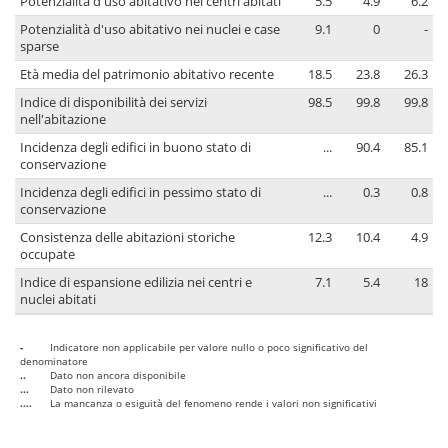
Potenzialità d'uso abitativo nei centri abitati
5.5
4.9
6.2
Potenzialità d'uso abitativo nei nuclei e case
9.1
0
-
sparse
Età media del patrimonio abitativo recente
18.5
23.8
26.3
Indice di disponibilità dei servizi
98.5
99.8
99.8
nell'abitazione
Incidenza degli edifici in buono stato di
...
90.4
85.1
conservazione
Incidenza degli edifici in pessimo stato di
...
0.3
0.8
conservazione
Consistenza delle abitazioni storiche
12.3
10.4
4.9
occupate
Indice di espansione edilizia nei centri e
7.1
5.4
18
nuclei abitati
-
Indicatore non applicabile per valore nullo o poco significativo del
denominatore
..
Dato non ancora disponibile
...
Dato non rilevato
....
La mancanza o esiguità del fenomeno rende i valori non significativi