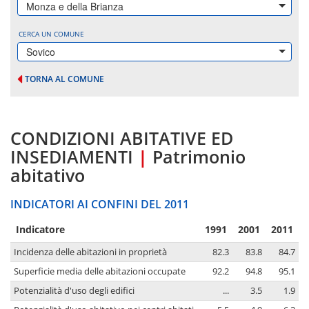
Monza e della Brianza
CERCA UN COMUNE
Sovico
TORNA AL COMUNE
CONDIZIONI ABITATIVE ED
INSEDIAMENTI
|
Patrimonio
abitativo
INDICATORI AI CONFINI DEL 2011
Indicatore
1991
2001
2011
Incidenza delle abitazioni in proprietà
82.3
83.8
84.7
Superficie media delle abitazioni occupate
92.2
94.8
95.1
Potenzialità d'uso degli edifici
...
3.5
1.9