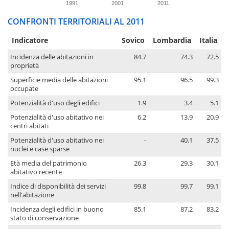
1991
2001
2011
CONFRONTI TERRITORIALI AL 2011
Indicatore
Sovico
Lombardia
Italia
Incidenza delle abitazioni in
84.7
74.3
72.5
proprietà
Superficie media delle abitazioni
95.1
96.5
99.3
occupate
Potenzialità d'uso degli edifici
1.9
3.4
5.1
Potenzialità d'uso abitativo nei
6.2
13.9
20.9
centri abitati
Potenzialità d'uso abitativo nei
-
40.1
37.5
nuclei e case sparse
Età media del patrimonio
26.3
29.3
30.1
abitativo recente
Indice di disponibilità dei servizi
99.8
99.7
99.1
nell'abitazione
Incidenza degli edifici in buono
85.1
87.2
83.2
stato di conservazione