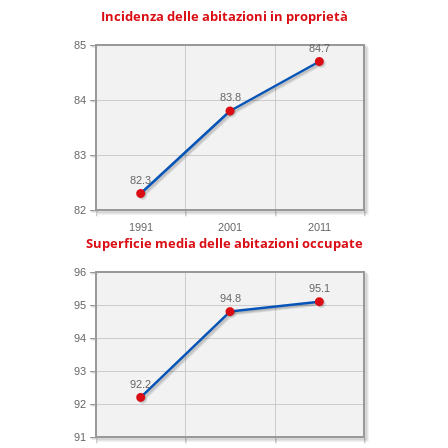
Incidenza delle abitazioni in proprietà
85
84.7
83.8
84
83
82.3
82
1991
2001
2011
Superficie media delle abitazioni occupate
96
95.1
94.8
95
94
93
92.2
92
91