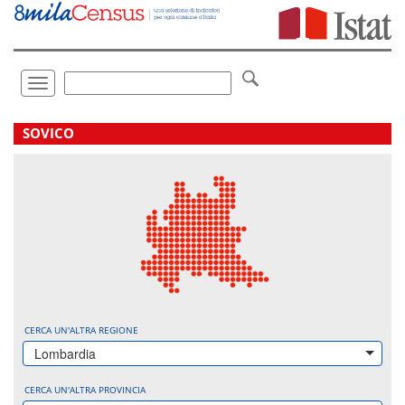
Vai
direttamente
a:
Contenuto
Ricerca
Toggle
navigation
.
SOVICO
CERCA UN'ALTRA REGIONE
Lombardia
CERCA UN'ALTRA PROVINCIA