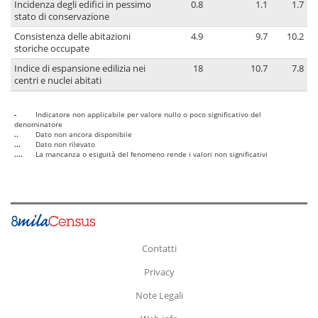
Incidenza degli edifici in pessimo
0.8
1.1
1.7
stato di conservazione
Consistenza delle abitazioni
4.9
9.7
10.2
storiche occupate
Indice di espansione edilizia nei
18
10.7
7.8
centri e nuclei abitati
-
Indicatore non applicabile per valore nullo o poco significativo del
denominatore
..
Dato non ancora disponibile
...
Dato non rilevato
....
La mancanza o esiguità del fenomeno rende i valori non significativi
Contatti
Privacy
Note Legali