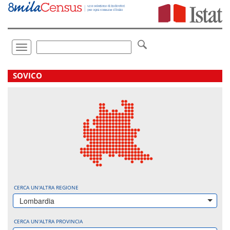
Vai
direttamente
a:
Contenuto
Ricerca
Toggle
navigation
.
SOVICO
CERCA UN'ALTRA REGIONE
Lombardia
CERCA UN'ALTRA PROVINCIA