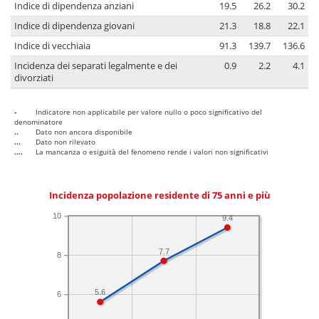
Indice di dipendenza anziani
19.5
26.2
30.2
Indice di dipendenza giovani
21.3
18.8
22.1
Indice di vecchiaia
91.3
139.7
136.6
Incidenza dei separati legalmente e dei
0.9
2.2
4.1
divorziati
-
Indicatore non applicabile per valore nullo o poco significativo del
denominatore
..
Dato non ancora disponibile
...
Dato non rilevato
....
La mancanza o esiguità del fenomeno rende i valori non significativi
Incidenza popolazione residente di 75 anni e più
10
9.4
7.7
8
5.6
6