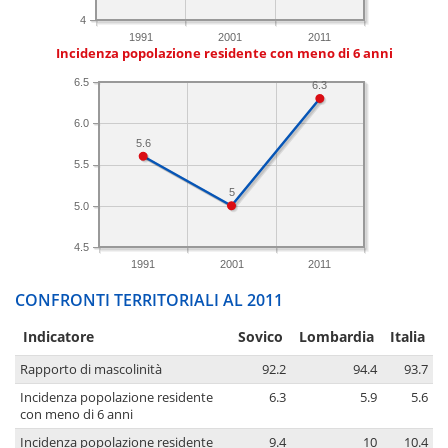
4
1991
2001
2011
Incidenza popolazione residente con meno di 6 anni
6.5
6.3
6.0
5.6
5.5
5
5.0
4.5
1991
2001
2011
CONFRONTI TERRITORIALI AL 2011
Indicatore
Sovico
Lombardia
Italia
Rapporto di mascolinità
92.2
94.4
93.7
Incidenza popolazione residente
6.3
5.9
5.6
con meno di 6 anni
Incidenza popolazione residente
9.4
10
10.4