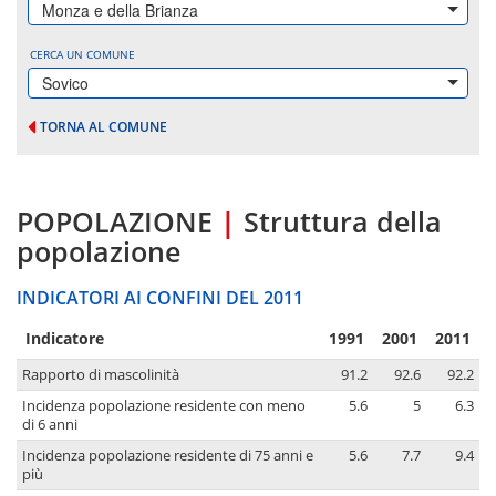
Monza e della Brianza
CERCA UN COMUNE
Sovico
TORNA AL COMUNE
POPOLAZIONE
|
Struttura della
popolazione
INDICATORI AI CONFINI DEL 2011
Indicatore
1991
2001
2011
Rapporto di mascolinità
91.2
92.6
92.2
Incidenza popolazione residente con meno
5.6
5
6.3
di 6 anni
Incidenza popolazione residente di 75 anni e
5.6
7.7
9.4
più