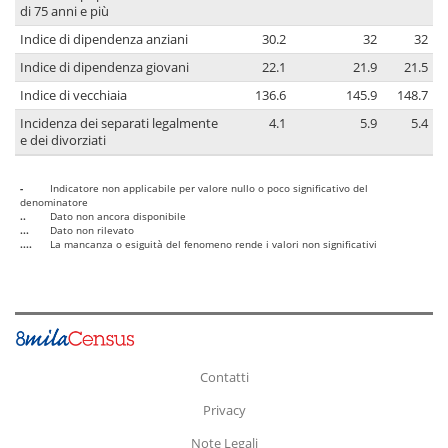
di 75 anni e più
Indice di dipendenza anziani
30.2
32
32
Indice di dipendenza giovani
22.1
21.9
21.5
Indice di vecchiaia
136.6
145.9
148.7
Incidenza dei separati legalmente
4.1
5.9
5.4
e dei divorziati
-
Indicatore non applicabile per valore nullo o poco significativo del
denominatore
..
Dato non ancora disponibile
...
Dato non rilevato
....
La mancanza o esiguità del fenomeno rende i valori non significativi
Contatti
Privacy
Note Legali