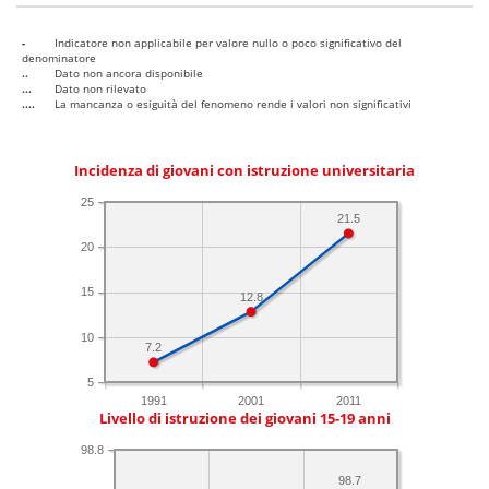
-
Indicatore non applicabile per valore nullo o poco significativo del
denominatore
..
Dato non ancora disponibile
...
Dato non rilevato
....
La mancanza o esiguità del fenomeno rende i valori non significativi
Incidenza di giovani con istruzione universitaria
25
21.5
20
15
12.8
10
7.2
5
1991
2001
2011
Livello di istruzione dei giovani 15-19 anni
98.8
98.7