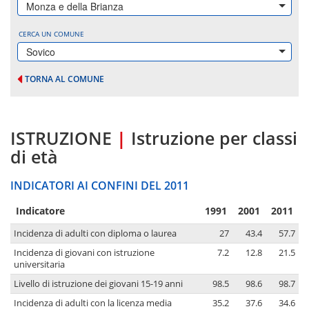
Monza e della Brianza
CERCA UN COMUNE
Sovico
TORNA AL COMUNE
ISTRUZIONE
|
Istruzione per classi
di età
INDICATORI AI CONFINI DEL 2011
Indicatore
1991
2001
2011
Incidenza di adulti con diploma o laurea
27
43.4
57.7
Incidenza di giovani con istruzione
7.2
12.8
21.5
universitaria
Livello di istruzione dei giovani 15-19 anni
98.5
98.6
98.7
Incidenza di adulti con la licenza media
35.2
37.6
34.6