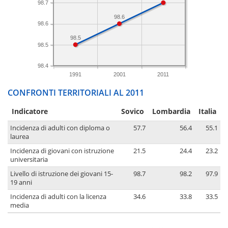
98.7
98.6
98.6
98.5
98.5
98.4
1991
2001
2011
CONFRONTI TERRITORIALI AL 2011
Indicatore
Sovico
Lombardia
Italia
Incidenza di adulti con diploma o
57.7
56.4
55.1
laurea
Incidenza di giovani con istruzione
21.5
24.4
23.2
universitaria
Livello di istruzione dei giovani 15-
98.7
98.2
97.9
19 anni
Incidenza di adulti con la licenza
34.6
33.8
33.5
media