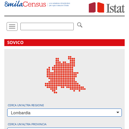
Vai
direttamente
a:
Contenuto
Ricerca
Toggle
navigation
.
SOVICO
CERCA UN'ALTRA REGIONE
Lombardia
CERCA UN'ALTRA PROVINCIA