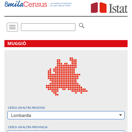
Vai
direttamente
a:
Contenuto
Ricerca
Toggle
navigation
.
MUGGIÒ
CERCA UN'ALTRA REGIONE
Lombardia
CERCA UN'ALTRA PROVINCIA