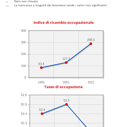
...
Dato non rilevato
....
La mancanza o esiguità del fenomeno rende i valori non significativi
Indice di ricambio occupazionale
400
288.3
300
200
127.3
83.4
100
0
1991
2001
2011
Tasso di occupazione
52.6
52.5
52.5
52.4
52.4
52.3