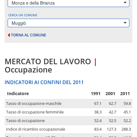
Monza e della Brianza
CERCA UN COMUNE
Muggiò
TORNA AL COMUNE
MERCATO DEL LAVORO
|
Occupazione
INDICATORI AI CONFINI DEL 2011
Indicatore
1991
2001
2011
Tasso di occupazione maschile
67.1
62.7
59.8
Tasso di occupazione femminile
38.3
42.7
45.1
Tasso di occupazione
52.4
52.5
52.2
Indice di ricambio occupazionale
83.4
127.3
288.3