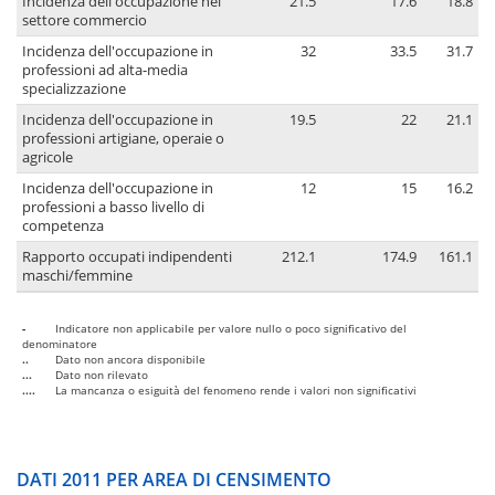
Incidenza dell'occupazione nel
21.5
17.6
18.8
settore commercio
Incidenza dell'occupazione in
32
33.5
31.7
professioni ad alta-media
specializzazione
Incidenza dell'occupazione in
19.5
22
21.1
professioni artigiane, operaie o
agricole
Incidenza dell'occupazione in
12
15
16.2
professioni a basso livello di
competenza
Rapporto occupati indipendenti
212.1
174.9
161.1
maschi/femmine
-
Indicatore non applicabile per valore nullo o poco significativo del
denominatore
..
Dato non ancora disponibile
...
Dato non rilevato
....
La mancanza o esiguità del fenomeno rende i valori non significativi
DATI 2011 PER AREA DI CENSIMENTO