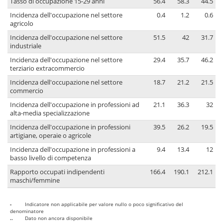
Tasso di occupazione 15-29 anni
56.4
58.3
44.5
Incidenza dell'occupazione nel settore
0.4
1.2
0.6
agricolo
Incidenza dell'occupazione nel settore
51.5
42
31.7
industriale
Incidenza dell'occupazione nel settore
29.4
35.7
46.2
terziario extracommercio
Incidenza dell'occupazione nel settore
18.7
21.2
21.5
commercio
Incidenza dell'occupazione in professioni ad
21.1
36.3
32
alta-media specializzazione
Incidenza dell'occupazione in professioni
39.5
26.2
19.5
artigiane, operaie o agricole
Incidenza dell'occupazione in professioni a
9.4
13.4
12
basso livello di competenza
Rapporto occupati indipendenti
166.4
190.1
212.1
maschi/femmine
-
Indicatore non applicabile per valore nullo o poco significativo del
denominatore
..
Dato non ancora disponibile