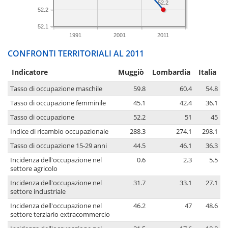
52.2
52.2
52.1
1991
2001
2011
CONFRONTI TERRITORIALI AL 2011
Indicatore
Muggiò
Lombardia
Italia
Tasso di occupazione maschile
59.8
60.4
54.8
Tasso di occupazione femminile
45.1
42.4
36.1
Tasso di occupazione
52.2
51
45
Indice di ricambio occupazionale
288.3
274.1
298.1
Tasso di occupazione 15-29 anni
44.5
46.1
36.3
Incidenza dell'occupazione nel
0.6
2.3
5.5
settore agricolo
Incidenza dell'occupazione nel
31.7
33.1
27.1
settore industriale
Incidenza dell'occupazione nel
46.2
47
48.6
settore terziario extracommercio