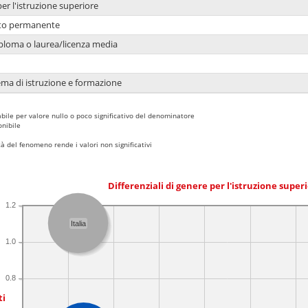
per l'istruzione superiore
nto permanente
ploma o laurea/licenza media
ema di istruzione e formazione
bile per valore nullo o poco significativo del denominatore
nibile
 del fenomeno rende i valori non significativi
Differenziali di genere per l'istruzione super
1.2
Italia
1.0
0.8
ti