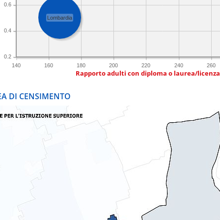
0.6
Lombardia
0.4
0.2
140
160
180
200
220
240
260
Rapporto adulti con diploma o laurea/licenz
REA DI CENSIMENTO