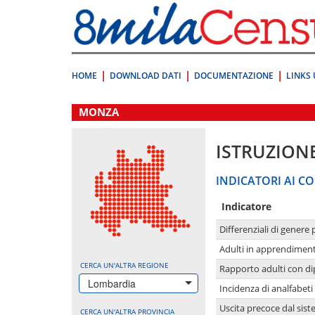
Vai
direttamente
a:
Contenuto
Ricerca
HOME
DOWNLOAD DATI
DOCUMENTAZIONE
LINKS 
.
MONZA
ISTRUZION
INDICATORI AI CO
Indicatore
Differenziali di genere 
Adulti in apprendime
CERCA UN'ALTRA REGIONE
Rapporto adulti con di
Lombardia
Incidenza di analfabeti
Uscita precoce dal sist
CERCA UN'ALTRA PROVINCIA