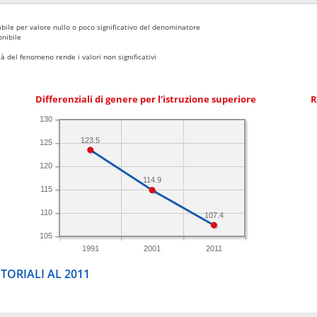
bile per valore nullo o poco significativo del denominatore
nibile
 del fenomeno rende i valori non significativi
Differenziali di genere per l'istruzione superiore
R
130
123.5
125
120
114.9
115
110
107.4
105
1991
2001
2011
TORIALI AL 2011