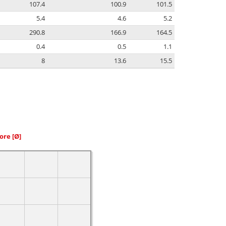
107.4
100.9
101.5
5.4
4.6
5.2
290.8
166.9
164.5
0.4
0.5
1.1
8
13.6
15.5
iore
[Ø]