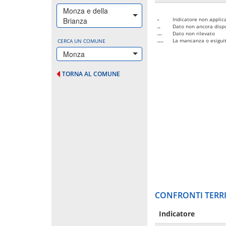
Monza e della
Brianza
-
Indicatore non applica
..
Dato non ancora dispo
...
Dato non rilevato
....
La mancanza o esiguità
CERCA UN COMUNE
Monza
TORNA AL COMUNE
CONFRONTI TERRI
Indicatore