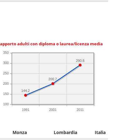
apporto adulti con diploma o laurea/licenza media
350
290.8
300
250
200.7
200
144.2
150
100
1991
2001
2011
Monza
Lombardia
Italia