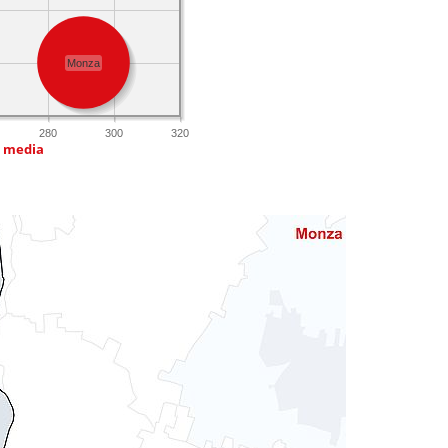
Monza
280
300
320
a media