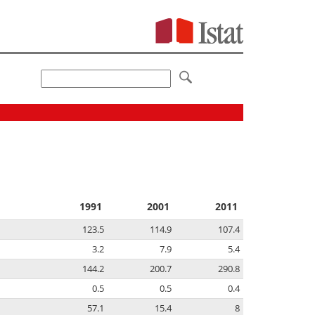
1991
2001
2011
123.5
114.9
107.4
3.2
7.9
5.4
144.2
200.7
290.8
0.5
0.5
0.4
57.1
15.4
8