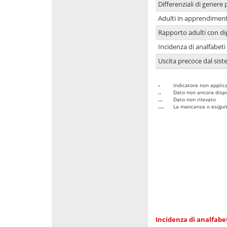
Differenziali di genere 
Adulti in apprendime
Rapporto adulti con di
Incidenza di analfabeti
Uscita precoce dal sist
-
Indicatore non applica
..
Dato non ancora dispo
...
Dato non rilevato
....
La mancanza o esiguità
Incidenza di analfabe