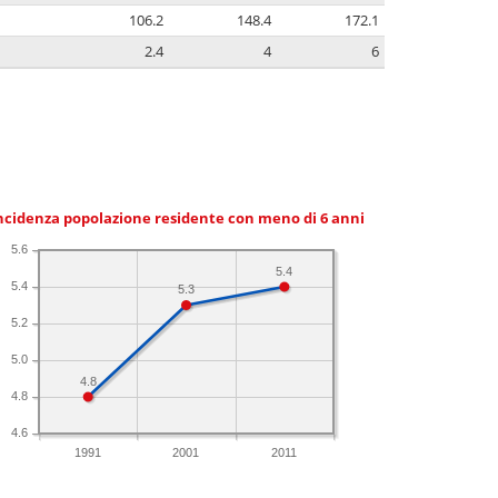
106.2
148.4
172.1
2.4
4
6
ncidenza popolazione residente con meno di 6 anni
5.6
5.4
5.4
5.3
5.2
5.0
4.8
4.8
4.6
1991
2001
2011