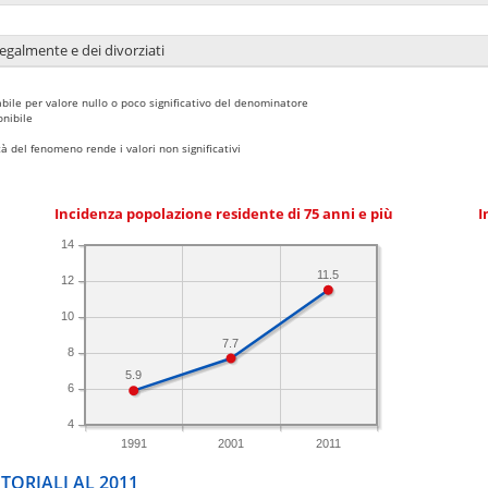
legalmente e dei divorziati
bile per valore nullo o poco significativo del denominatore
nibile
 del fenomeno rende i valori non significativi
Incidenza popolazione residente di 75 anni e più
I
14
11.5
12
10
7.7
8
5.9
6
4
1991
2001
2011
TORIALI AL 2011