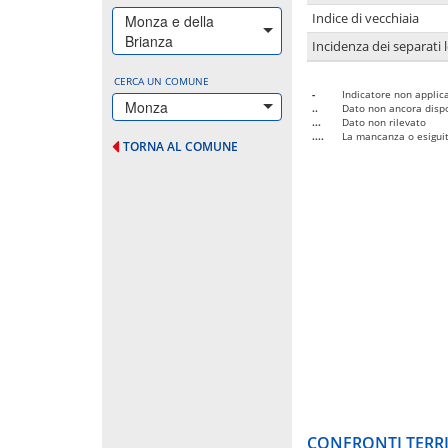
Indice di vecchiaia
Monza e della
Brianza
Incidenza dei separati 
CERCA UN COMUNE
-
Indicatore non applica
Monza
..
Dato non ancora dispo
...
Dato non rilevato
....
La mancanza o esiguità
TORNA AL COMUNE
CONFRONTI TERRI