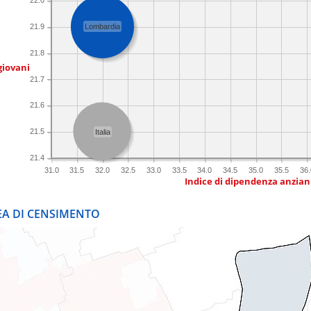
22.0
21.9
Lombardia
21.8
giovani
21.7
21.6
21.5
Italia
21.4
31.0
31.5
32.0
32.5
33.0
33.5
34.0
34.5
35.0
35.5
36.
Indice di dipendenza anzian
REA DI CENSIMENTO