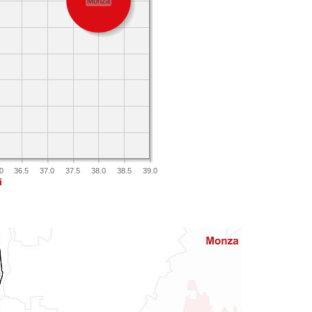
Monza
0
36.5
37.0
37.5
38.0
38.5
39.0
i