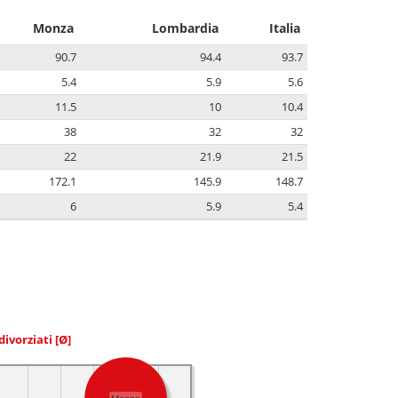
Monza
Lombardia
Italia
90.7
94.4
93.7
5.4
5.9
5.6
11.5
10
10.4
38
32
32
22
21.9
21.5
172.1
145.9
148.7
6
5.9
5.4
divorziati
[Ø]