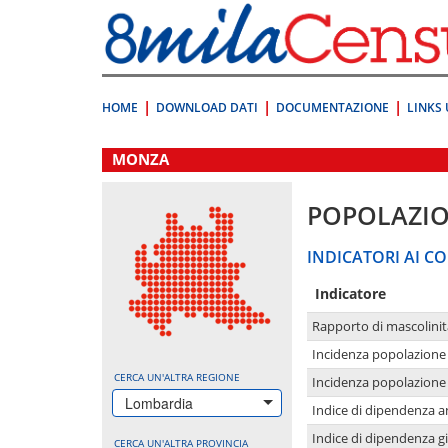
Vai
direttamente
a:
Contenuto
Ricerca
HOME
DOWNLOAD DATI
DOCUMENTAZIONE
LINKS 
.
MONZA
POPOLAZI
INDICATORI AI CO
Indicatore
Rapporto di mascolinit
Incidenza popolazione 
CERCA UN'ALTRA REGIONE
Incidenza popolazione 
Lombardia
Indice di dipendenza a
Indice di dipendenza g
CERCA UN'ALTRA PROVINCIA