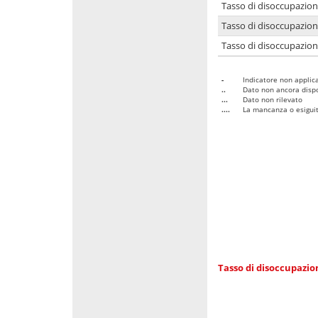
Tasso di disoccupazio
Tasso di disoccupazio
Tasso di disoccupazion
-
Indicatore non applica
..
Dato non ancora dispo
...
Dato non rilevato
....
La mancanza o esiguità
Tasso di disoccupazi