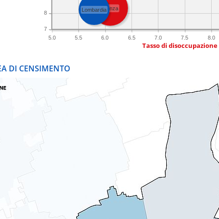
Monza
Lombardia
8
7
5.0
5.5
6.0
6.5
7.0
7.5
8.0
Tasso di disoccupazione
REA DI CENSIMENTO