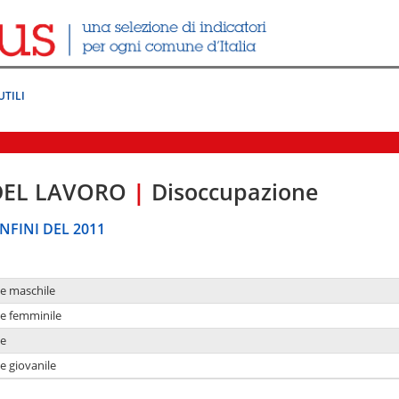
UTILI
DEL LAVORO
|
Disoccupazione
NFINI DEL 2011
ne maschile
ne femminile
ne
e giovanile