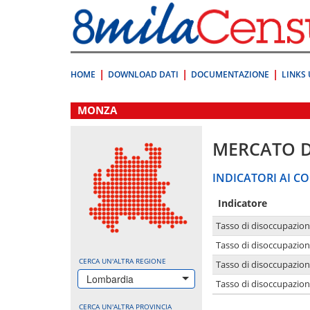
Vai
direttamente
a:
Contenuto
Ricerca
HOME
DOWNLOAD DATI
DOCUMENTAZIONE
LINKS 
.
MONZA
MERCATO 
INDICATORI AI CO
Indicatore
Tasso di disoccupazio
Tasso di disoccupazio
CERCA UN'ALTRA REGIONE
Tasso di disoccupazio
Lombardia
Tasso di disoccupazion
CERCA UN'ALTRA PROVINCIA