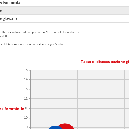
ne femminile
ne
e giovanile
bile per valore nullo o poco significativo del denominatore
nibile
 del fenomeno rende i valori non significativi
Tasso di disoccupazione g
15
14
13
12
one femminile
11
10
9