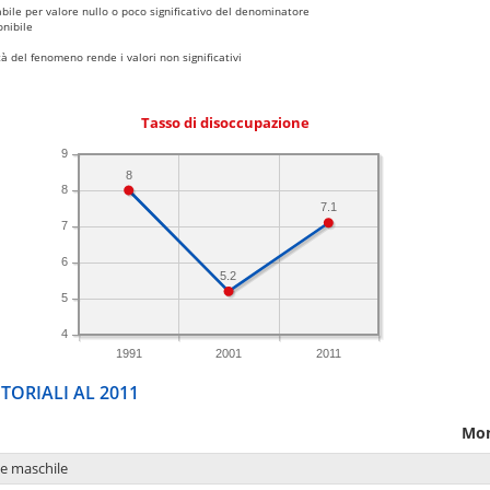
bile per valore nullo o poco significativo del denominatore
nibile
 del fenomeno rende i valori non significativi
Tasso di disoccupazione
9
8
8
7.1
7
6
5.2
5
4
1991
2001
2011
TORIALI AL 2011
Mo
ne maschile