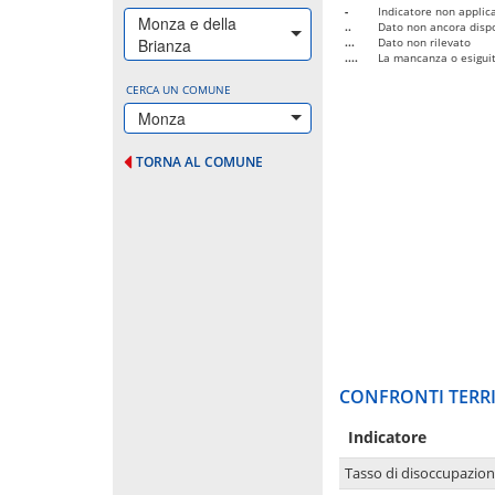
-
Indicatore non applica
Monza e della
..
Dato non ancora dispo
Brianza
...
Dato non rilevato
....
La mancanza o esiguità
CERCA UN COMUNE
Monza
TORNA AL COMUNE
CONFRONTI TERRI
Indicatore
Tasso di disoccupazio