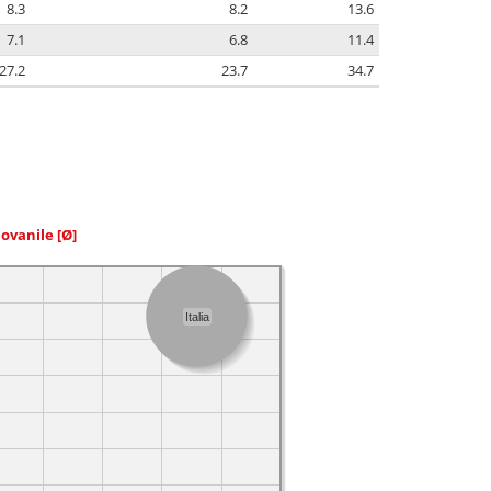
8.3
8.2
13.6
7.1
6.8
11.4
27.2
23.7
34.7
iovanile
[Ø]
Italia