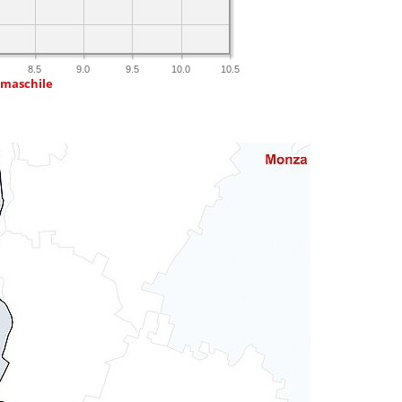
8.5
9.0
9.5
10.0
10.5
 maschile