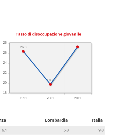
Tasso di disoccupazione giovanile
28
26.3
26
24
22
19.7
20
18
1991
2001
2011
nza
Lombardia
Italia
6.1
5.8
9.8