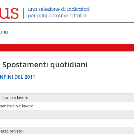
UTILI
|
Spostamenti quotidiani
NFINI DEL 2011
r studio o lavoro
per studio o lavoro
e
mezzo privato)