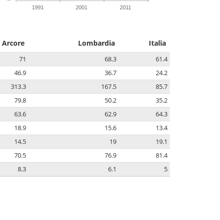
1991
2001
2011
Arcore
Lombardia
Italia
71
68.3
61.4
46.9
36.7
24.2
313.3
167.5
85.7
79.8
50.2
35.2
63.6
62.9
64.3
18.9
15.6
13.4
14.5
19
19.1
70.5
76.9
81.4
8.3
6.1
5