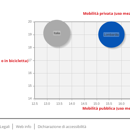
Mobilità privata (uso me
20
Italia
19
Lombardia
18
 o in bicicletta)
17
16
15
14
12.5
13.0
13.5
14.0
14.5
15.0
15.5
16.0
Mobilità pubblica (uso me
Legali
Web info
Dichiarazione di accessibilità