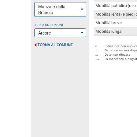
Mobilità pubblica (uso 
Monza e della
Brianza
Mobilità lenta (a piedi o
Mobilità breve
CERCA UN COMUNE
Mobilità lunga
Arcore
TORNA AL COMUNE
-
Indicatore non applica
..
Dato non ancora dispo
...
Dato non rilevato
....
La mancanza o esiguità