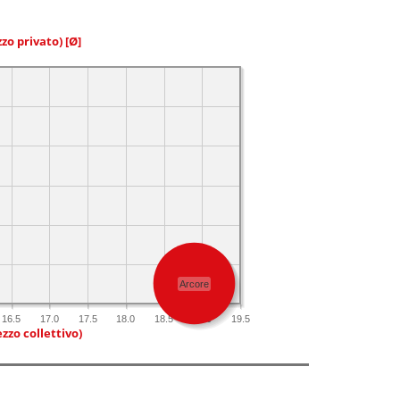
zzo privato)
[Ø]
Arcore
16.5
17.0
17.5
18.0
18.5
19.0
19.5
zzo collettivo)