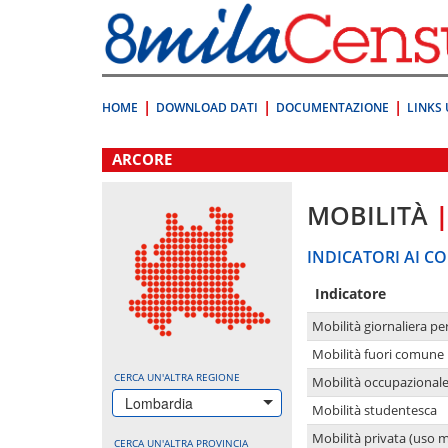
Vai
direttamente
a:
Contenuto
Ricerca
HOME
DOWNLOAD DATI
DOCUMENTAZIONE
LINKS 
.
ARCORE
MOBILITÀ
INDICATORI AI CO
Indicatore
Mobilità giornaliera pe
Mobilità fuori comune 
CERCA UN'ALTRA REGIONE
Mobilità occupazional
Lombardia
Mobilità studentesca
Mobilità privata (uso 
CERCA UN'ALTRA PROVINCIA