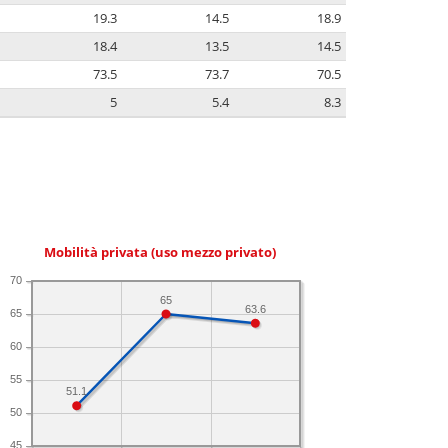
19.3
14.5
18.9
18.4
13.5
14.5
73.5
73.7
70.5
5
5.4
8.3
Mobilità privata (uso mezzo privato)
70
65
63.6
65
60
55
51.1
50
45