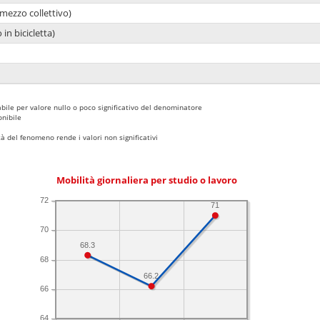
mezzo collettivo)
 in bicicletta)
bile per valore nullo o poco significativo del denominatore
nibile
 del fenomeno rende i valori non significativi
Mobilità giornaliera per studio o lavoro
72
71
70
68.3
68
66.2
66
64