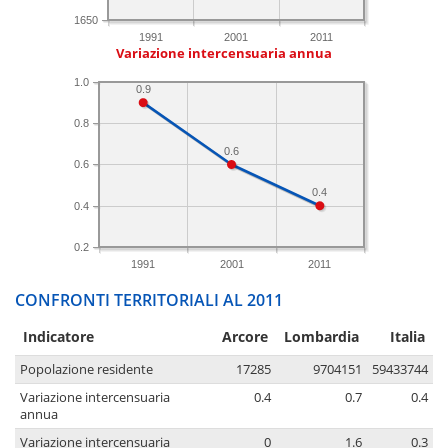
1650
1991
2001
2011
Variazione intercensuaria annua
1.0
0.9
0.8
0.6
0.6
0.4
0.4
0.2
1991
2001
2011
CONFRONTI TERRITORIALI AL 2011
Indicatore
Arcore
Lombardia
Italia
Popolazione residente
17285
9704151
59433744
Variazione intercensuaria
0.4
0.7
0.4
annua
Variazione intercensuaria
0
1.6
0.3