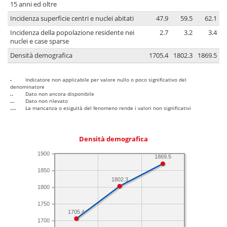
15 anni ed oltre
Incidenza superficie centri e nuclei abitati
47.9
59.5
62.1
Incidenza della popolazione residente nei
2.7
3.2
3.4
nuclei e case sparse
Densità demografica
1705.4
1802.3
1869.5
-
Indicatore non applicabile per valore nullo o poco significativo del
denominatore
..
Dato non ancora disponibile
...
Dato non rilevato
....
La mancanza o esiguità del fenomeno rende i valori non significativi
Densità demografica
1900
1869.5
1850
1802.3
1800
1750
1705.4
1700