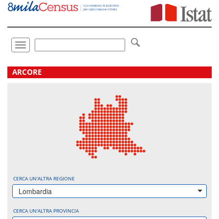
Vai
direttamente
a:
Contenuto
Ricerca
Toggle
navigation
.
ARCORE
CERCA UN'ALTRA REGIONE
Lombardia
CERCA UN'ALTRA PROVINCIA