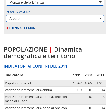
Monza e della Brianza
CERCA UN COMUNE
Arcore
TORNA AL COMUNE
POPOLAZIONE
|
Dinamica
demografica e territorio
INDICATORI AI CONFINI DEL 2011
Indicatore
1991
2001
2011
Popolazione residente
15767
16663
17285
Variazione intercensuaria annua
0.9
0.6
0.4
Variazione intercensuaria popolazione con
-
0.2
0
meno di 15 anni
Variazione intercensuaria popolazione con
-
0.6
0.4