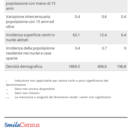
popolazione con meno di 15
anni
Variazione intercensuaria
0.4
0.6
0.4
popolazione con 15 anni ed
oltre
Incidenza superficie centri e
62.1
12.4
6.4
nuclei abitati
Incidenza della popolazione
3.4
3.7
9
residente nei nuclei e case
sparse
Densità demografica
1869.5
406.6
196.8
-
Indicatore non applicabile per valore nullo o poco significativo del
denominatore
..
Dato non ancora disponibile
...
Dato non rilevato
....
La mancanza o esiguità del fenomeno rende i valori non significativi