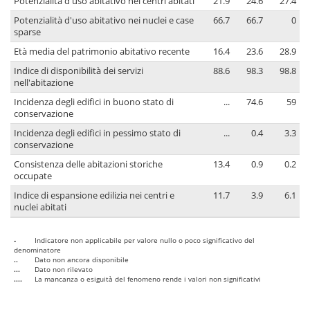
Potenzialità d'uso abitativo nei centri abitati
21.9
24.6
27.4
Potenzialità d'uso abitativo nei nuclei e case
66.7
66.7
0
sparse
Età media del patrimonio abitativo recente
16.4
23.6
28.9
Indice di disponibilità dei servizi
88.6
98.3
98.8
nell'abitazione
Incidenza degli edifici in buono stato di
...
74.6
59
conservazione
Incidenza degli edifici in pessimo stato di
...
0.4
3.3
conservazione
Consistenza delle abitazioni storiche
13.4
0.9
0.2
occupate
Indice di espansione edilizia nei centri e
11.7
3.9
6.1
nuclei abitati
-
Indicatore non applicabile per valore nullo o poco significativo del
denominatore
..
Dato non ancora disponibile
...
Dato non rilevato
....
La mancanza o esiguità del fenomeno rende i valori non significativi