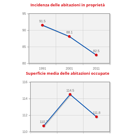
Incidenza delle abitazioni in proprietà
95
91.5
90
88.1
85
82.5
80
1991
2001
2011
Superficie media delle abitazioni occupate
116
114.5
114
111.8
112
110.7
110