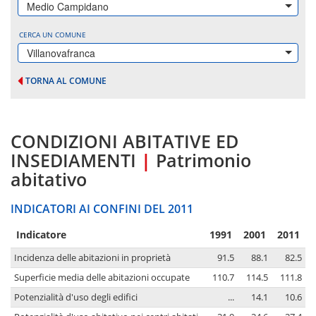
Medio Campidano
CERCA UN COMUNE
Villanovafranca
TORNA AL COMUNE
CONDIZIONI ABITATIVE ED
INSEDIAMENTI
|
Patrimonio
abitativo
INDICATORI AI CONFINI DEL 2011
Indicatore
1991
2001
2011
Incidenza delle abitazioni in proprietà
91.5
88.1
82.5
Superficie media delle abitazioni occupate
110.7
114.5
111.8
Potenzialità d'uso degli edifici
...
14.1
10.6