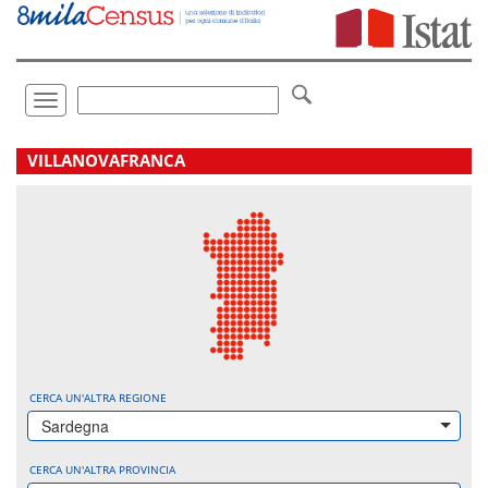
Vai
direttamente
a:
Contenuto
Ricerca
Toggle
navigation
.
VILLANOVAFRANCA
CERCA UN'ALTRA REGIONE
Sardegna
CERCA UN'ALTRA PROVINCIA