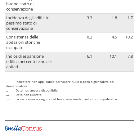
buono stato di
conservazione
Incidenza degli edifici in
3.3
1.8
1.7
pessimo stato di
conservazione
Consistenza delle
0.2
4.5
10.2
abitazioni storiche
occupate
Indice di espansione
6.1
10.1
7.8
edilizia nei centri e nuclei
abitati
-
Indicatore non applicabile per valore nullo o poco significativo del
denominatore
..
Dato non ancora disponibile
...
Dato non rilevato
....
La mancanza o esiguità del fenomeno rende i valori non significativi