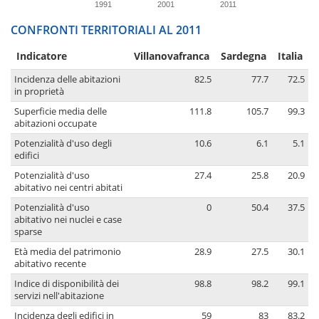
1991
2001
2011
CONFRONTI TERRITORIALI AL 2011
Indicatore
Villanovafranca
Sardegna
Italia
Incidenza delle abitazioni
82.5
77.7
72.5
in proprietà
Superficie media delle
111.8
105.7
99.3
abitazioni occupate
Potenzialità d'uso degli
10.6
6.1
5.1
edifici
Potenzialità d'uso
27.4
25.8
20.9
abitativo nei centri abitati
Potenzialità d'uso
0
50.4
37.5
abitativo nei nuclei e case
sparse
Età media del patrimonio
28.9
27.5
30.1
abitativo recente
Indice di disponibilità dei
98.8
98.2
99.1
servizi nell'abitazione
Incidenza degli edifici in
59
83
83.2