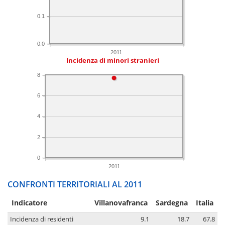
0.1
0.0
2011
Incidenza di minori stranieri
8
6
4
2
0
2011
CONFRONTI TERRITORIALI AL 2011
Indicatore
Villanovafranca
Sardegna
Italia
Incidenza di residenti
9.1
18.7
67.8