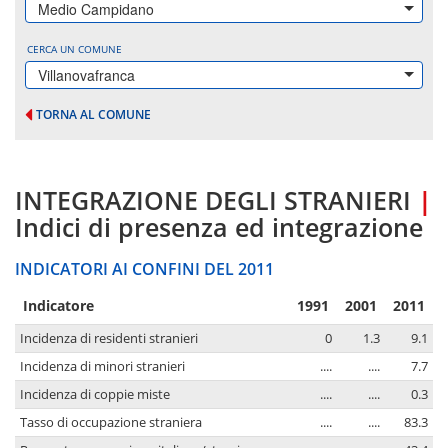
Medio Campidano
CERCA UN COMUNE
Villanovafranca
TORNA AL COMUNE
INTEGRAZIONE DEGLI STRANIERI
|
Indici di presenza ed integrazione
INDICATORI AI CONFINI DEL 2011
Indicatore
1991
2001
2011
Incidenza di residenti stranieri
0
1.3
9.1
Incidenza di minori stranieri
....
....
7.7
Incidenza di coppie miste
....
....
0.3
Tasso di occupazione straniera
....
....
83.3