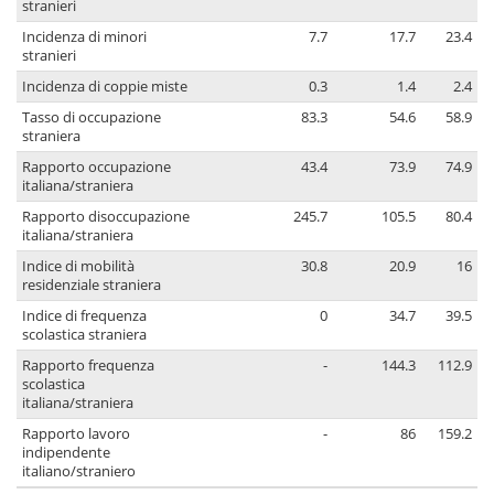
stranieri
Incidenza di minori
7.7
17.7
23.4
stranieri
Incidenza di coppie miste
0.3
1.4
2.4
Tasso di occupazione
83.3
54.6
58.9
straniera
Rapporto occupazione
43.4
73.9
74.9
italiana/straniera
Rapporto disoccupazione
245.7
105.5
80.4
italiana/straniera
Indice di mobilità
30.8
20.9
16
residenziale straniera
Indice di frequenza
0
34.7
39.5
scolastica straniera
Rapporto frequenza
-
144.3
112.9
scolastica
italiana/straniera
Rapporto lavoro
-
86
159.2
indipendente
italiano/straniero