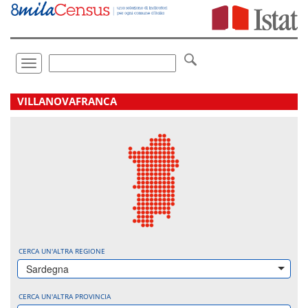
Vai
direttamente
a:
Contenuto
Ricerca
Toggle
navigation
.
VILLANOVAFRANCA
CERCA UN'ALTRA REGIONE
Sardegna
CERCA UN'ALTRA PROVINCIA