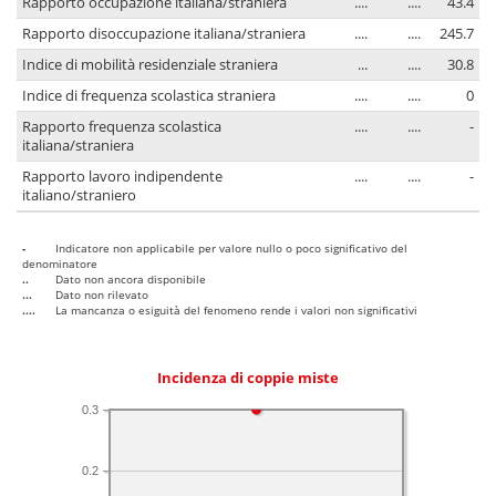
Rapporto occupazione italiana/straniera
....
....
43.4
Rapporto disoccupazione italiana/straniera
....
....
245.7
Indice di mobilità residenziale straniera
...
....
30.8
Indice di frequenza scolastica straniera
....
....
0
Rapporto frequenza scolastica
....
....
-
italiana/straniera
Rapporto lavoro indipendente
....
....
-
italiano/straniero
-
Indicatore non applicabile per valore nullo o poco significativo del
denominatore
..
Dato non ancora disponibile
...
Dato non rilevato
....
La mancanza o esiguità del fenomeno rende i valori non significativi
Incidenza di coppie miste
0.3
0.2