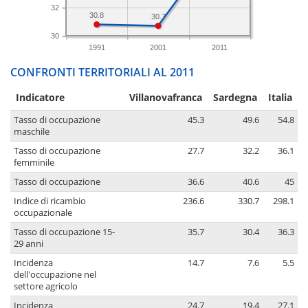
32
30.8
30.7
30
1991
2001
2011
CONFRONTI TERRITORIALI AL 2011
Indicatore
Villanovafranca
Sardegna
Italia
Tasso di occupazione
45.3
49.6
54.8
maschile
Tasso di occupazione
27.7
32.2
36.1
femminile
Tasso di occupazione
36.6
40.6
45
Indice di ricambio
236.6
330.7
298.1
occupazionale
Tasso di occupazione 15-
35.7
30.4
36.3
29 anni
Incidenza
14.7
7.6
5.5
dell'occupazione nel
settore agricolo
Incidenza
24.7
19.4
27.1