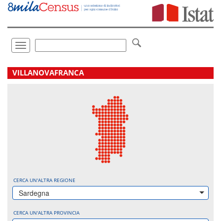
Vai
direttamente
a:
Contenuto
Ricerca
Toggle
navigation
.
VILLANOVAFRANCA
CERCA UN'ALTRA REGIONE
Sardegna
CERCA UN'ALTRA PROVINCIA