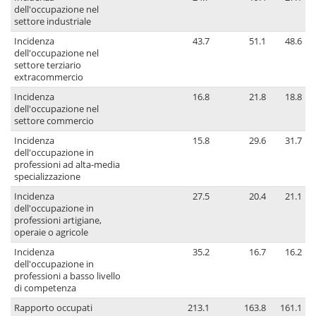
dell'occupazione nel
settore industriale
Incidenza
43.7
51.1
48.6
dell'occupazione nel
settore terziario
extracommercio
Incidenza
16.8
21.8
18.8
dell'occupazione nel
settore commercio
Incidenza
15.8
29.6
31.7
dell'occupazione in
professioni ad alta-media
specializzazione
Incidenza
27.5
20.4
21.1
dell'occupazione in
professioni artigiane,
operaie o agricole
Incidenza
35.2
16.7
16.2
dell'occupazione in
professioni a basso livello
di competenza
Rapporto occupati
213.1
163.8
161.1