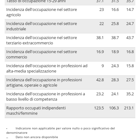
Tasso di occupazione 15-29 anni
37.1
31.5
35.7
Incidenza dell'occupazione nel settore
23
16.6
14.7
agricolo
Incidenza dell'occupazione nel settore
22
25.8
24.7
industriale
Incidenza dell'occupazione nel settore
38.1
38.7
43.7
terziario extracommercio
Incidenza dell'occupazione nel settore
16.9
18.9
16.8
commercio
Incidenza dell'occupazione in professioni ad
9
24.3
15.8
alta-media specializzazione
Incidenza dell'occupazione in professioni
42.8
28.3
27.5
artigiane, operaie o agricole
Incidenza dell'occupazione in professioni a
23.2
24.1
35.2
basso livello di competenza
Rapporto occupati indipendenti
123.5
106.3
213.1
maschi/femmine
-
Indicatore non applicabile per valore nullo o poco significativo del
denominatore
..
Dato non ancora disponibile