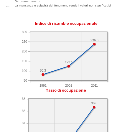
...
Dato non rilevato
....
La mancanza o esiguità del fenomeno rende i valori non significativi
Indice di ricambio occupazionale
300
236.6
250
200
150
123.1
80.3
100
50
1991
2001
2011
Tasso di occupazione
38
36.6
36
34