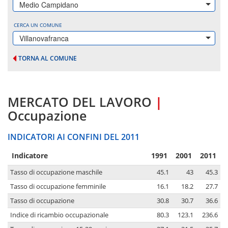
Medio Campidano
CERCA UN COMUNE
Villanovafranca
TORNA AL COMUNE
MERCATO DEL LAVORO
|
Occupazione
INDICATORI AI CONFINI DEL 2011
Indicatore
1991
2001
2011
Tasso di occupazione maschile
45.1
43
45.3
Tasso di occupazione femminile
16.1
18.2
27.7
Tasso di occupazione
30.8
30.7
36.6
Indice di ricambio occupazionale
80.3
123.1
236.6