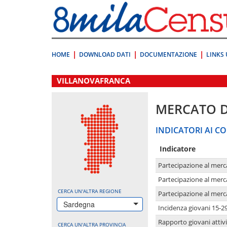
Vai
direttamente
a:
Contenuto
Ricerca
HOME
DOWNLOAD DATI
DOCUMENTAZIONE
LINKS 
.
VILLANOVAFRANCA
MERCATO 
INDICATORI AI CO
Indicatore
Partecipazione al merc
Partecipazione al merc
CERCA UN'ALTRA REGIONE
Partecipazione al merc
Sardegna
Incidenza giovani 15-2
Rapporto giovani attivi
CERCA UN'ALTRA PROVINCIA