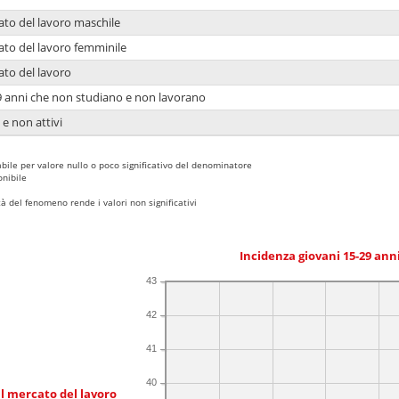
ato del lavoro maschile
ato del lavoro femminile
ato del lavoro
9 anni che non studiano e non lavorano
 e non attivi
bile per valore nullo o poco significativo del denominatore
nibile
 del fenomeno rende i valori non significativi
Incidenza giovani 15-29 an
43
42
41
40
l mercato del lavoro