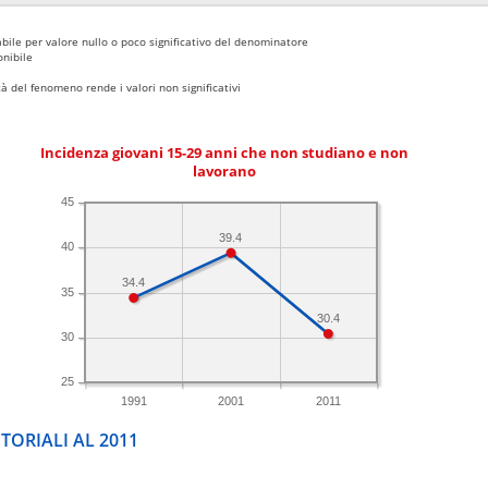
bile per valore nullo o poco significativo del denominatore
nibile
 del fenomeno rende i valori non significativi
Incidenza giovani 15-29 anni che non studiano e non
lavorano
45
39.4
40
34.4
35
30.4
30
25
1991
2001
2011
TORIALI AL 2011