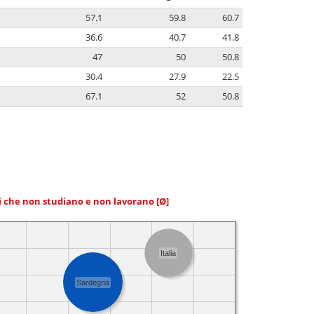
57.1
59.8
60.7
36.6
40.7
41.8
47
50
50.8
30.4
27.9
22.5
67.1
52
50.8
ni che non studiano e non lavorano
[Ø]
Italia
Sardegna