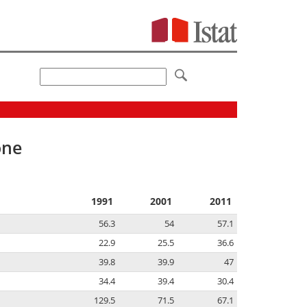
one
1991
2001
2011
56.3
54
57.1
22.9
25.5
36.6
39.8
39.9
47
34.4
39.4
30.4
129.5
71.5
67.1