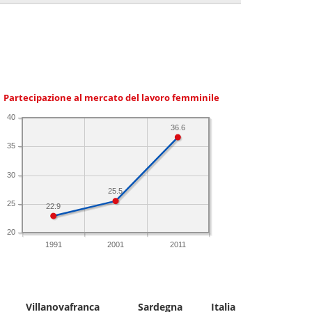
Partecipazione al mercato del lavoro femminile
40
36.6
35
30
25.5
25
22.9
20
1991
2001
2011
Villanovafranca
Sardegna
Italia