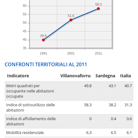
58.3
60
55
51.6
50
45
39.8
40
35
1991
2001
2011
CONFRONTI TERRITORIALI AL 2011
Indicatore
Villanovaforru
Sardegna
Italia
Metri quadrati per
49.8
43.1
40.7
occupante nelle abitazioni
occupate
Indice di sottoutilizzo delle
58.3
38.2
31.3
abitazioni
Indice di affollamento delle
0
0.4
0.6
abitazioni
Mobilità residenziale
6.3
6.5
6.1