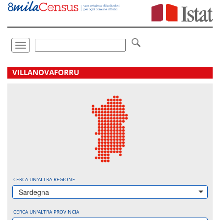
Vai
direttamente
a:
Contenuto
Ricerca
Toggle
navigation
.
VILLANOVAFORRU
CERCA UN'ALTRA REGIONE
Sardegna
CERCA UN'ALTRA PROVINCIA