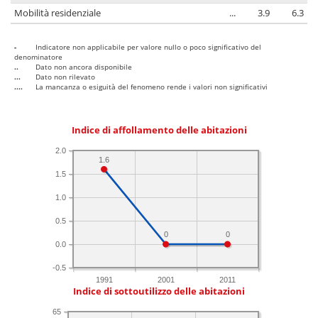
Mobilità residenziale
...
3.9
6.3
-
Indicatore non applicabile per valore nullo o poco significativo del
denominatore
..
Dato non ancora disponibile
...
Dato non rilevato
....
La mancanza o esiguità del fenomeno rende i valori non significativi
Indice di affollamento delle abitazioni
2.0
1.6
1.5
1.0
0.5
0
0
0.0
-0.5
1991
2001
2011
Indice di sottoutilizzo delle abitazioni
65