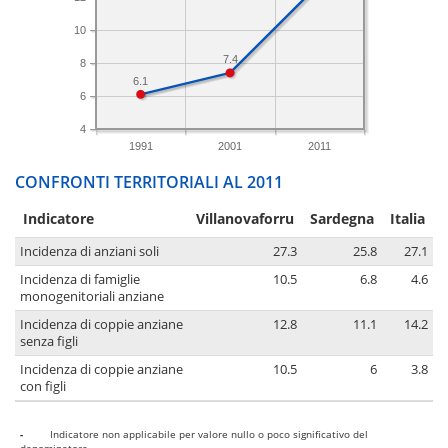
10
7.4
8
6.1
6
4
1991
2001
2011
CONFRONTI TERRITORIALI AL 2011
Indicatore
Villanovaforru
Sardegna
Italia
Incidenza di anziani soli
27.3
25.8
27.1
Incidenza di famiglie
10.5
6.8
4.6
monogenitoriali anziane
Incidenza di coppie anziane
12.8
11.1
14.2
senza figli
Incidenza di coppie anziane
10.5
6
3.8
con figli
-
Indicatore non applicabile per valore nullo o poco significativo del