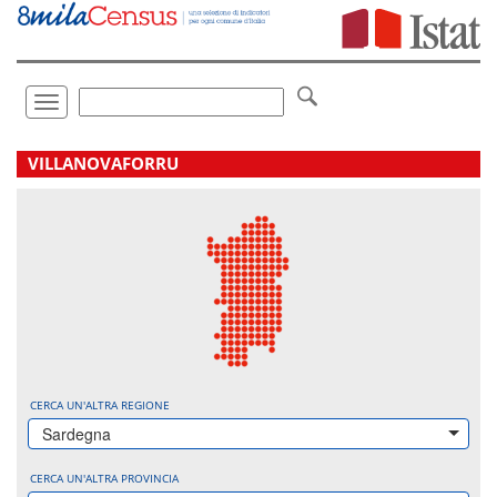
Vai
direttamente
a:
Contenuto
Ricerca
Toggle
navigation
.
VILLANOVAFORRU
CERCA UN'ALTRA REGIONE
Sardegna
CERCA UN'ALTRA PROVINCIA