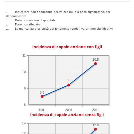
-
Indicatore non applicabile per valore nullo o poco significativo del
denominatore
..
Dato non ancora disponibile
...
Dato non rilevato
....
La mancanza o esiguità del fenomeno rende i valori non significativi
Incidenza di coppie anziane con figli
11
10.5
10
9.2
9
8.5
8
1991
2001
2011
Incidenza di coppie anziane senza figli
14
12.8
12