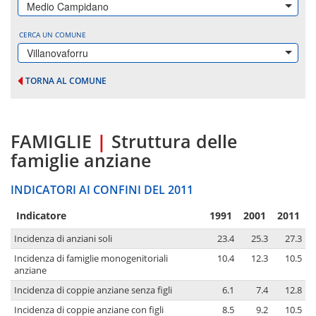
Medio Campidano
CERCA UN COMUNE
Villanovaforru
TORNA AL COMUNE
FAMIGLIE
|
Struttura delle
famiglie anziane
INDICATORI AI CONFINI DEL 2011
Indicatore
1991
2001
2011
Incidenza di anziani soli
23.4
25.3
27.3
Incidenza di famiglie monogenitoriali
10.4
12.3
10.5
anziane
Incidenza di coppie anziane senza figli
6.1
7.4
12.8
Incidenza di coppie anziane con figli
8.5
9.2
10.5