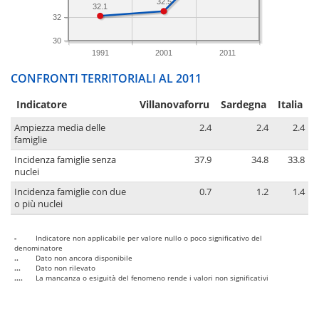
32.5
32.1
32
30
1991
2001
2011
CONFRONTI TERRITORIALI AL 2011
Indicatore
Villanovaforru
Sardegna
Italia
Ampiezza media delle
2.4
2.4
2.4
famiglie
Incidenza famiglie senza
37.9
34.8
33.8
nuclei
Incidenza famiglie con due
0.7
1.2
1.4
o più nuclei
-
Indicatore non applicabile per valore nullo o poco significativo del
denominatore
..
Dato non ancora disponibile
...
Dato non rilevato
....
La mancanza o esiguità del fenomeno rende i valori non significativi