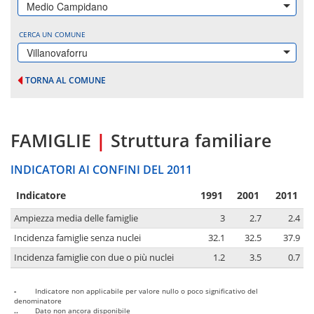
Medio Campidano
CERCA UN COMUNE
Villanovaforru
TORNA AL COMUNE
FAMIGLIE
|
Struttura familiare
INDICATORI AI CONFINI DEL 2011
Indicatore
1991
2001
2011
Ampiezza media delle famiglie
3
2.7
2.4
Incidenza famiglie senza nuclei
32.1
32.5
37.9
Incidenza famiglie con due o più nuclei
1.2
3.5
0.7
-
Indicatore non applicabile per valore nullo o poco significativo del
denominatore
..
Dato non ancora disponibile