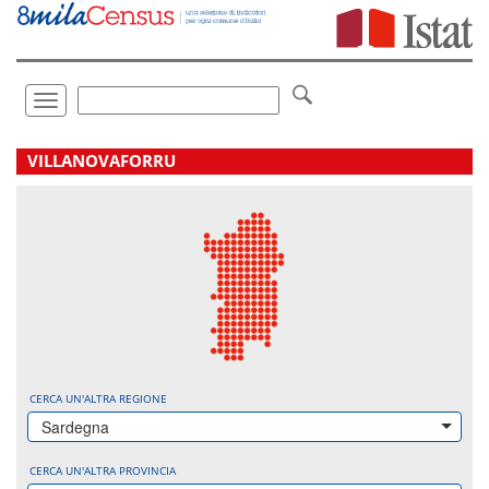
Vai
direttamente
a:
Contenuto
Ricerca
Toggle
navigation
.
VILLANOVAFORRU
CERCA UN'ALTRA REGIONE
Sardegna
CERCA UN'ALTRA PROVINCIA