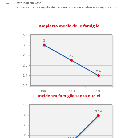
...
Dato non rilevato
....
La mancanza o esiguità del fenomeno rende i valori non significativi
Ampiezza media delle famiglie
3.2
3
3.0
2.8
2.7
2.6
2.4
2.4
2.2
1991
2001
2011
Incidenza famiglie senza nuclei
40
37.9
38
36
34