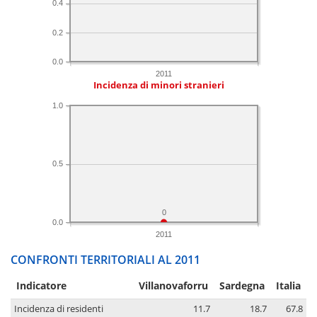
0.4
0.2
0.0
2011
Incidenza di minori stranieri
1.0
0.5
0
0.0
2011
CONFRONTI TERRITORIALI AL 2011
Indicatore
Villanovaforru
Sardegna
Italia
Incidenza di residenti
11.7
18.7
67.8