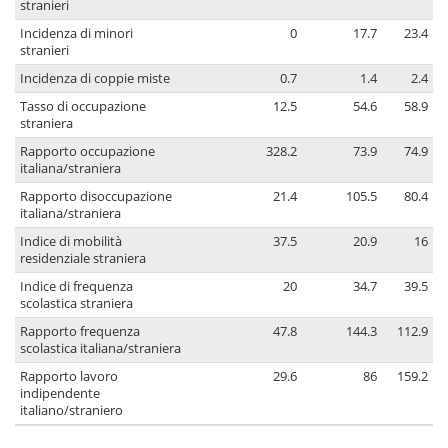
stranieri
Incidenza di minori
0
17.7
23.4
stranieri
Incidenza di coppie miste
0.7
1.4
2.4
Tasso di occupazione
12.5
54.6
58.9
straniera
Rapporto occupazione
328.2
73.9
74.9
italiana/straniera
Rapporto disoccupazione
21.4
105.5
80.4
italiana/straniera
Indice di mobilità
37.5
20.9
16
residenziale straniera
Indice di frequenza
20
34.7
39.5
scolastica straniera
Rapporto frequenza
47.8
144.3
112.9
scolastica italiana/straniera
Rapporto lavoro
29.6
86
159.2
indipendente
italiano/straniero