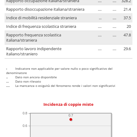
Rapporto occupazione italiana/straniera
....
....
328.2
Rapporto disoccupazione italiana/straniera
....
....
21.4
Indice di mobilità residenziale straniera
...
....
37.5
Indice di frequenza scolastica straniera
....
....
20
Rapporto frequenza scolastica
....
....
47.8
italiana/straniera
Rapporto lavoro indipendente
....
....
29.6
italiano/straniero
-
Indicatore non applicabile per valore nullo o poco significativo del
denominatore
..
Dato non ancora disponibile
...
Dato non rilevato
....
La mancanza o esiguità del fenomeno rende i valori non significativi
Incidenza di coppie miste
0.8
0.7
0.6