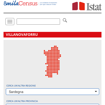
Vai
direttamente
a:
Contenuto
Ricerca
Toggle
navigation
.
VILLANOVAFORRU
CERCA UN'ALTRA REGIONE
Sardegna
CERCA UN'ALTRA PROVINCIA