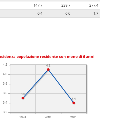
147.7
239.7
277.4
0.4
0.6
1.7
ncidenza popolazione residente con meno di 6 anni
4.2
4.1
4.0
3.8
3.6
3.5
3.4
3.4
3.2
1991
2001
2011