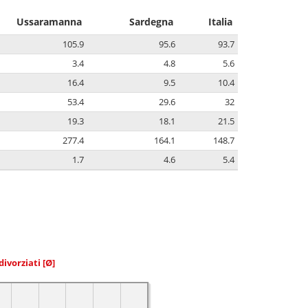
Ussaramanna
Sardegna
Italia
105.9
95.6
93.7
3.4
4.8
5.6
16.4
9.5
10.4
53.4
29.6
32
19.3
18.1
21.5
277.4
164.1
148.7
1.7
4.6
5.4
divorziati
[Ø]