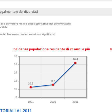
legalmente e dei divorziati
bile per valore nullo o poco significativo del denominatore
nibile
 del fenomeno rende i valori non significativi
Incidenza popolazione residente di 75 anni e più
I
18
16.4
16
14
12
11.1
10.5
10
8
1991
2001
2011
TORIALI AL 2011