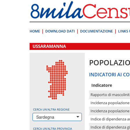
Vai
direttamente
a:
Contenuto
Ricerca
HOME
DOWNLOAD DATI
DOCUMENTAZIONE
LINKS 
.
USSARAMANNA
POPOLAZI
INDICATORI AI CO
Indicatore
Rapporto di mascolinit
Incidenza popolazione 
CERCA UN'ALTRA REGIONE
Incidenza popolazione 
Sardegna
Indice di dipendenza a
Indice di dipendenza g
CERCA UN'ALTRA PROVINCIA