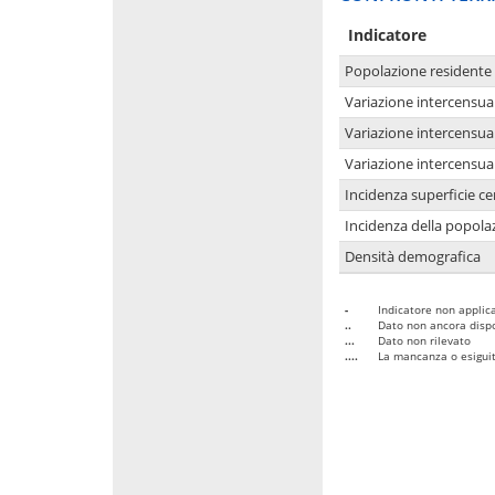
Indicatore
Popolazione residente
Variazione intercensua
Variazione intercensua
Variazione intercensua
Incidenza superficie cen
Incidenza della popolaz
Densità demografica
-
Indicatore non applica
..
Dato non ancora dispo
...
Dato non rilevato
....
La mancanza o esiguità