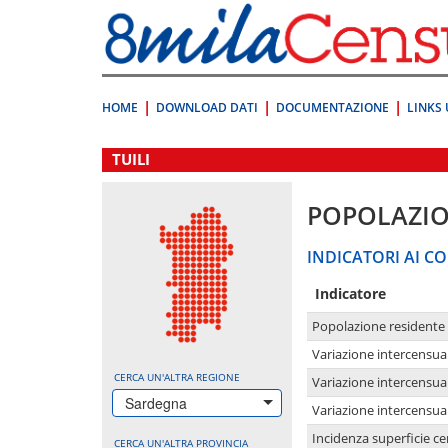
Vai
direttamente
a:
Contenuto
Ricerca
HOME
DOWNLOAD DATI
DOCUMENTAZIONE
LINKS 
.
TUILI
POPOLAZI
INDICATORI AI CO
Indicatore
Popolazione residente
Variazione intercensua
CERCA UN'ALTRA REGIONE
Variazione intercensua
Sardegna
Variazione intercensua
Incidenza superficie cen
CERCA UN'ALTRA PROVINCIA