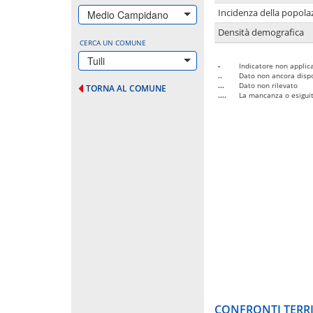
Incidenza della popolaz
Medio Campidano
Densità demografica
CERCA UN COMUNE
Tuili
-
Indicatore non applica
..
Dato non ancora dispo
...
Dato non rilevato
TORNA AL COMUNE
....
La mancanza o esiguità
CONFRONTI TERRI