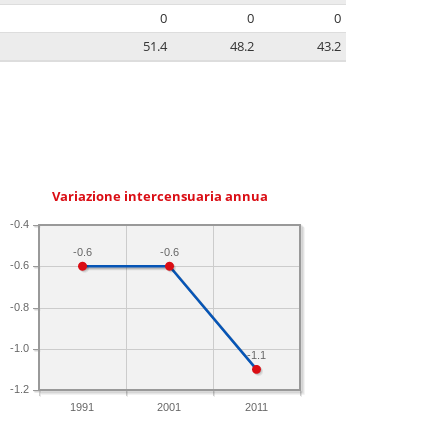
0
0
0
51.4
48.2
43.2
Variazione intercensuaria annua
-0.4
-0.6
-0.6
-0.6
-0.8
-1.0
-1.1
-1.2
1991
2001
2011