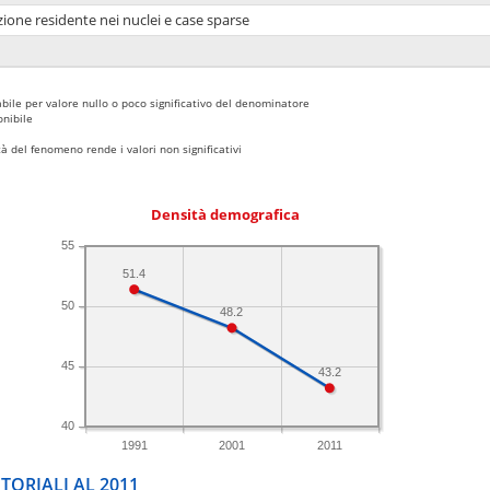
ione residente nei nuclei e case sparse
bile per valore nullo o poco significativo del denominatore
nibile
 del fenomeno rende i valori non significativi
Densità demografica
55
51.4
50
48.2
45
43.2
40
1991
2001
2011
TORIALI AL 2011