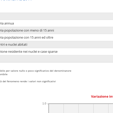
ria annua
ria popolazione con meno di 15 anni
ria popolazione con 15 anni ed oltre
tri e nuclei abitati
ione residente nei nuclei e case sparse
bile per valore nullo o poco significativo del denominatore
nibile
 del fenomeno rende i valori non significativi
Variazione i
1.0