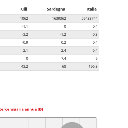
Tuili
Sardegna
Italia
1062
1639362
59433744
-1.1
0
0.4
-3.2
-1.2
0.3
-0.9
0.2
0.4
2.1
2.4
6.4
0
7.4
9
43.2
68
196.8
ntercensuaria annua
[Ø]