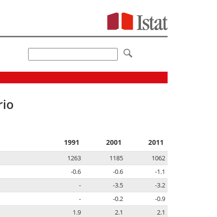
rio
1991
2001
2011
1263
1185
1062
-0.6
-0.6
-1.1
-
-3.5
-3.2
-
-0.2
-0.9
1.9
2.1
2.1