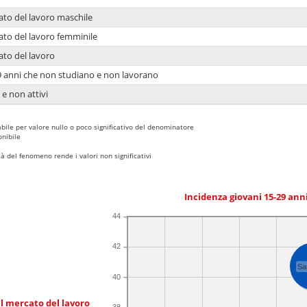
ato del lavoro maschile
ato del lavoro femminile
ato del lavoro
9 anni che non studiano e non lavorano
 e non attivi
bile per valore nullo o poco significativo del denominatore
nibile
 del fenomeno rende i valori non significativi
Incidenza giovani 15-29 an
44
42
Sa
40
l mercato del lavoro
38