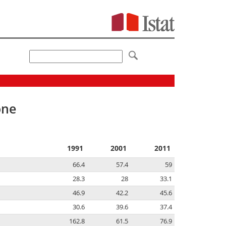
one
1991
2001
2011
66.4
57.4
59
28.3
28
33.1
46.9
42.2
45.6
30.6
39.6
37.4
162.8
61.5
76.9