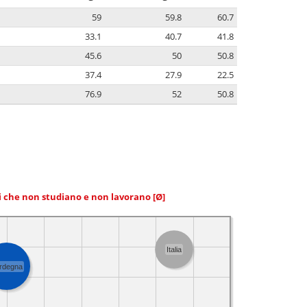
59
59.8
60.7
33.1
40.7
41.8
45.6
50
50.8
37.4
27.9
22.5
76.9
52
50.8
ni che non studiano e non lavorano
[Ø]
Italia
rdegna