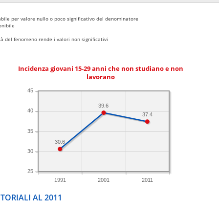
bile per valore nullo o poco significativo del denominatore
nibile
 del fenomeno rende i valori non significativi
Incidenza giovani 15-29 anni che non studiano e non
lavorano
45
39.6
40
37.4
35
30.6
30
25
1991
2001
2011
TORIALI AL 2011