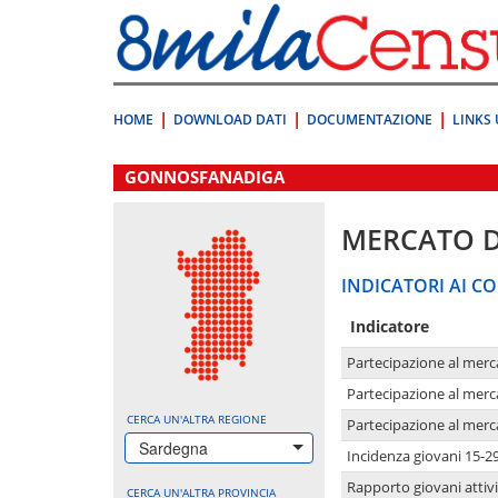
Vai
direttamente
a:
Contenuto
Ricerca
HOME
DOWNLOAD DATI
DOCUMENTAZIONE
LINKS 
.
GONNOSFANADIGA
MERCATO 
INDICATORI AI CO
Indicatore
Partecipazione al merc
Partecipazione al merc
CERCA UN'ALTRA REGIONE
Partecipazione al merc
Sardegna
Incidenza giovani 15-2
Rapporto giovani attivi
CERCA UN'ALTRA PROVINCIA