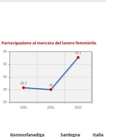
Partecipazione al mercato del lavoro femminile
34
33.1
32
30
28.3
28
28
26
1991
2001
2011
Gonnosfanadiga
Sardegna
Italia