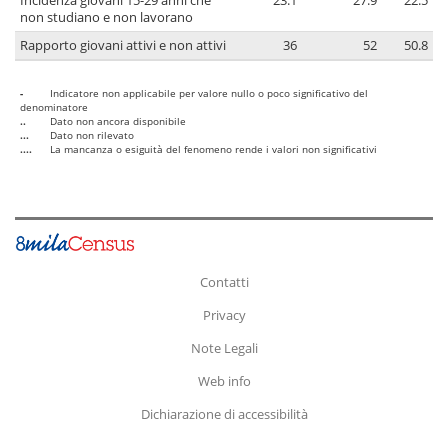
Incidenza giovani 15-29 anni che
23.1
27.9
22.5
non studiano e non lavorano
Rapporto giovani attivi e non attivi
36
52
50.8
-
Indicatore non applicabile per valore nullo o poco significativo del
denominatore
..
Dato non ancora disponibile
...
Dato non rilevato
....
La mancanza o esiguità del fenomeno rende i valori non significativi
Contatti
Privacy
Note Legali
Web info
Dichiarazione di accessibilità