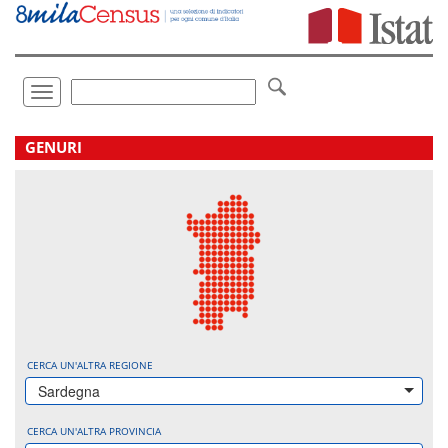
Vai
direttamente
a:
Contenuto
Ricerca
Toggle
navigation
.
GENURI
CERCA UN'ALTRA REGIONE
Sardegna
CERCA UN'ALTRA PROVINCIA