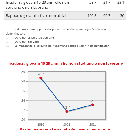
Incidenza giovani 15-29 anni che non
28.7
21.7
23.1
studiano e non lavorano
Rapporto giovani attivi e non attivi
120.8
66.7
36
-
Indicatore non applicabile per valore nullo o poco significativo del
denominatore
..
Dato non ancora disponibile
...
Dato non rilevato
....
La mancanza o esiguità del fenomeno rende i valori non significativi
Incidenza giovani 15-29 anni che non studiano e non lavorano
30
28.7
28
26
24
23.1
21.7
22
20
1991
2001
2011
Partecipazione al mercato del lavoro femminile