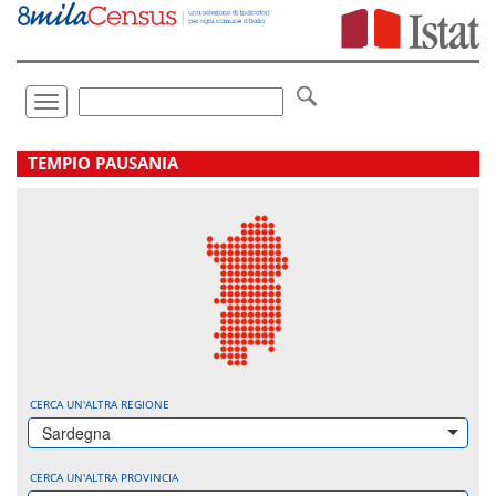
Vai
direttamente
a:
Contenuto
Ricerca
Toggle
navigation
.
TEMPIO PAUSANIA
CERCA UN'ALTRA REGIONE
Sardegna
CERCA UN'ALTRA PROVINCIA