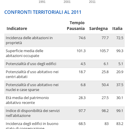
1991
2001
2011
CONFRONTI TERRITORIALI AL 2011
Tempio
Indicatore
Pausania
Sardegna
Italia
Incidenza delle abitazioni in
74.6
77.7
72.5
proprietà
Superficie media delle
101.3
105.7
99.3
abitazioni occupate
Potenzialità d'uso degli edifici
4.5
6.1
5.1
Potenzialità d'uso abitativo nei
18.7
25.8
20.9
centri abitati
Potenzialità d'uso abitativo nei
6.8
50.4
37.5
nuclei e case sparse
Età media del patrimonio
28.3
27.5
30.1
abitativo recente
Indice di disponibilità dei servizi
97.7
98.2
99.1
nell'abitazione
Incidenza degli edifici in buono
68.5
83
83.2
stato di conservazione