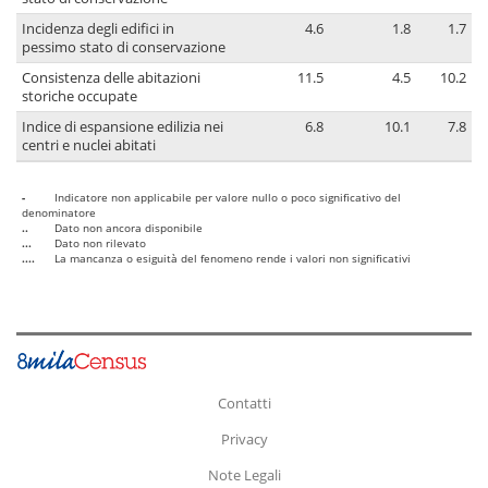
Incidenza degli edifici in
4.6
1.8
1.7
pessimo stato di conservazione
Consistenza delle abitazioni
11.5
4.5
10.2
storiche occupate
Indice di espansione edilizia nei
6.8
10.1
7.8
centri e nuclei abitati
-
Indicatore non applicabile per valore nullo o poco significativo del
denominatore
..
Dato non ancora disponibile
...
Dato non rilevato
....
La mancanza o esiguità del fenomeno rende i valori non significativi
Contatti
Privacy
Note Legali