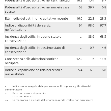
Potenzialità d'uso abitativo nei centri abitati
16.3
15.4
18.7
Potenzialità d'uso abitativo nei nuclei e case
63
39.7
6.8
sparse
Età media del patrimonio abitativo recente
16.6
22.3
28.3
Indice di disponibilità dei servizi
94
98.6
97.7
nell'abitazione
Incidenza degli edifici in buono stato di
...
83.6
68.5
conservazione
Incidenza degli edifici in pessimo stato di
...
0.7
4.6
conservazione
Consistenza delle abitazioni storiche
12.2
6
11.5
occupate
Indice di espansione edilizia nei centri e
5.4
6.5
6.8
nuclei abitati
-
Indicatore non applicabile per valore nullo o poco significativo del
denominatore
..
Dato non ancora disponibile
...
Dato non rilevato
....
La mancanza o esiguità del fenomeno rende i valori non significativi