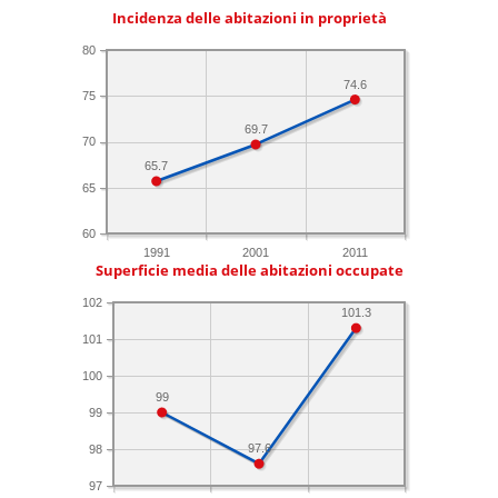
Incidenza delle abitazioni in proprietà
80
74.6
75
69.7
70
65.7
65
60
1991
2001
2011
Superficie media delle abitazioni occupate
102
101.3
101
100
99
99
97.6
98
97