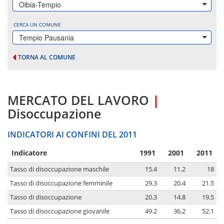
Olbia-Tempio
CERCA UN COMUNE
Tempio Pausania
TORNA AL COMUNE
MERCATO DEL LAVORO
|
Disoccupazione
INDICATORI AI CONFINI DEL 2011
Indicatore
1991
2001
2011
Tasso di disoccupazione maschile
15.4
11.2
18
Tasso di disoccupazione femminile
29.3
20.4
21.5
Tasso di disoccupazione
20.3
14.8
19.5
Tasso di disoccupazione giovanile
49.2
36.2
52.1