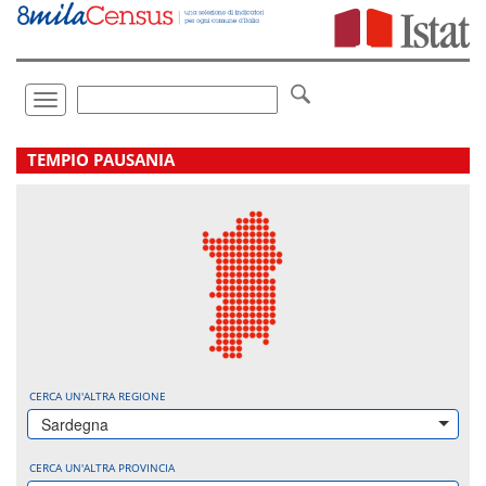
Vai
direttamente
a:
Contenuto
Ricerca
Toggle
navigation
.
TEMPIO PAUSANIA
CERCA UN'ALTRA REGIONE
Sardegna
CERCA UN'ALTRA PROVINCIA