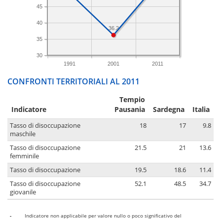
45
40
36.2
35
30
1991
2001
2011
CONFRONTI TERRITORIALI AL 2011
Tempio
Indicatore
Pausania
Sardegna
Italia
Tasso di disoccupazione
18
17
9.8
maschile
Tasso di disoccupazione
21.5
21
13.6
femminile
Tasso di disoccupazione
19.5
18.6
11.4
Tasso di disoccupazione
52.1
48.5
34.7
giovanile
-
Indicatore non applicabile per valore nullo o poco significativo del