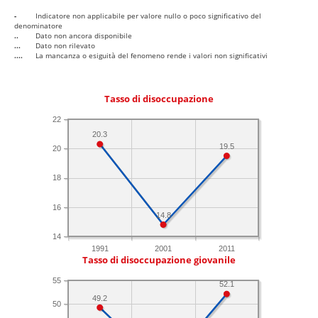
-
Indicatore non applicabile per valore nullo o poco significativo del
denominatore
..
Dato non ancora disponibile
...
Dato non rilevato
....
La mancanza o esiguità del fenomeno rende i valori non significativi
Tasso di disoccupazione
22
20.3
19.5
20
18
16
14.8
14
1991
2001
2011
Tasso di disoccupazione giovanile
55
52.1
49.2
50