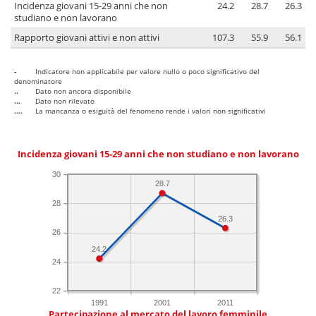
Incidenza giovani 15-29 anni che non
24.2
28.7
26.3
studiano e non lavorano
Rapporto giovani attivi e non attivi
107.3
55.9
56.1
-
Indicatore non applicabile per valore nullo o poco significativo del
denominatore
..
Dato non ancora disponibile
...
Dato non rilevato
....
La mancanza o esiguità del fenomeno rende i valori non significativi
Incidenza giovani 15-29 anni che non studiano e non lavorano
30
28.7
28
26.3
26
24.2
24
22
1991
2001
2011
Partecipazione al mercato del lavoro femminile