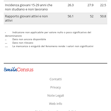
Incidenza giovani 15-29 anni che
26.3
27.9
22.5
non studiano e non lavorano
Rapporto giovani attivi e non
56.1
52
50.8
attivi
-
Indicatore non applicabile per valore nullo o poco significativo del
denominatore
..
Dato non ancora disponibile
...
Dato non rilevato
....
La mancanza o esiguità del fenomeno rende i valori non significativi
Contatti
Privacy
Note Legali
Web info