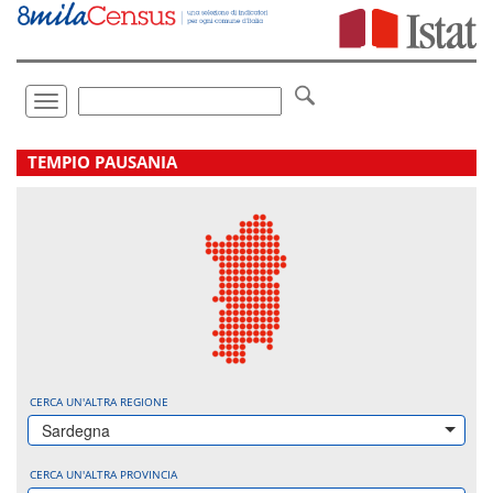
Vai
direttamente
a:
Contenuto
Ricerca
Toggle
navigation
.
TEMPIO PAUSANIA
CERCA UN'ALTRA REGIONE
Sardegna
CERCA UN'ALTRA PROVINCIA