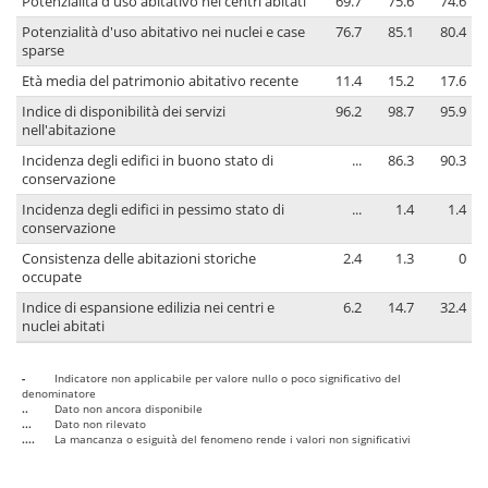
Potenzialità d'uso abitativo nei centri abitati
69.7
75.6
74.6
Potenzialità d'uso abitativo nei nuclei e case
76.7
85.1
80.4
sparse
Età media del patrimonio abitativo recente
11.4
15.2
17.6
Indice di disponibilità dei servizi
96.2
98.7
95.9
nell'abitazione
Incidenza degli edifici in buono stato di
...
86.3
90.3
conservazione
Incidenza degli edifici in pessimo stato di
...
1.4
1.4
conservazione
Consistenza delle abitazioni storiche
2.4
1.3
0
occupate
Indice di espansione edilizia nei centri e
6.2
14.7
32.4
nuclei abitati
-
Indicatore non applicabile per valore nullo o poco significativo del
denominatore
..
Dato non ancora disponibile
...
Dato non rilevato
....
La mancanza o esiguità del fenomeno rende i valori non significativi