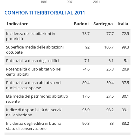
1991
2001
2011
CONFRONTI TERRITORIALI AL 2011
Indicatore
Budoni
Sardegna
Italia
Incidenza delle abitazioni in
78.7
77.7
72.5
proprietà
Superficie media delle abitazioni
92
105.7
99.3
occupate
Potenzialità d'uso degli edifici
7.1
6.1
5.1
Potenzialità d'uso abitativo nei
74.6
25.8
20.9
centri abitati
Potenzialità d'uso abitativo nei
80.4
50.4
37.5
nuclei e case sparse
Età media del patrimonio abitativo
17.6
27.5
30.1
recente
Indice di disponibilità dei servizi
95.9
98.2
99.1
nell'abitazione
Incidenza degli edifici in buono
90.3
83
83.2
stato di conservazione