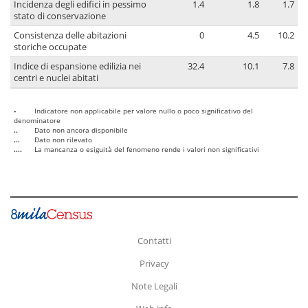
Incidenza degli edifici in pessimo
1.4
1.8
1.7
stato di conservazione
Consistenza delle abitazioni
0
4.5
10.2
storiche occupate
Indice di espansione edilizia nei
32.4
10.1
7.8
centri e nuclei abitati
-
Indicatore non applicabile per valore nullo o poco significativo del
denominatore
..
Dato non ancora disponibile
...
Dato non rilevato
....
La mancanza o esiguità del fenomeno rende i valori non significativi
Contatti
Privacy
Note Legali