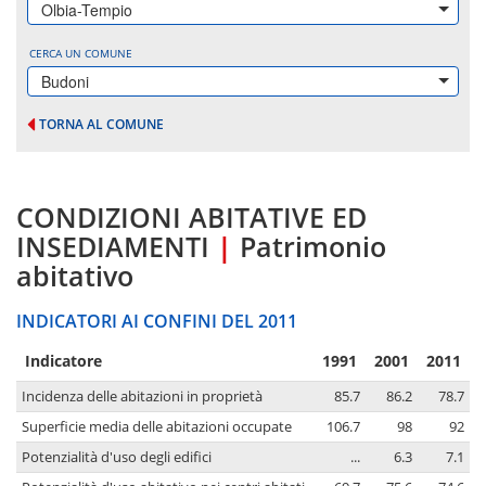
Olbia-Tempio
CERCA UN COMUNE
Budoni
TORNA AL COMUNE
CONDIZIONI ABITATIVE ED
INSEDIAMENTI
|
Patrimonio
abitativo
INDICATORI AI CONFINI DEL 2011
Indicatore
1991
2001
2011
Incidenza delle abitazioni in proprietà
85.7
86.2
78.7
Superficie media delle abitazioni occupate
106.7
98
92
Potenzialità d'uso degli edifici
...
6.3
7.1