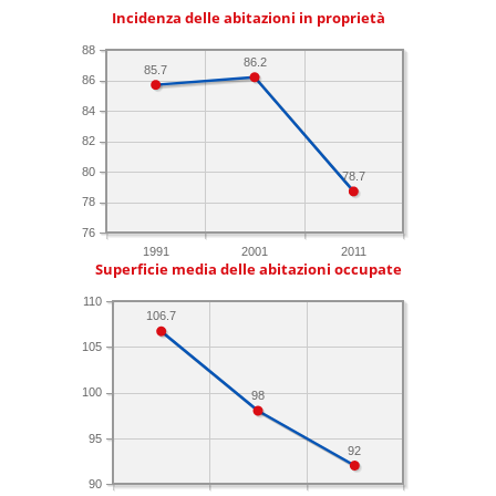
Incidenza delle abitazioni in proprietà
88
86.2
85.7
86
84
82
80
78.7
78
76
1991
2001
2011
Superficie media delle abitazioni occupate
110
106.7
105
100
98
95
92
90