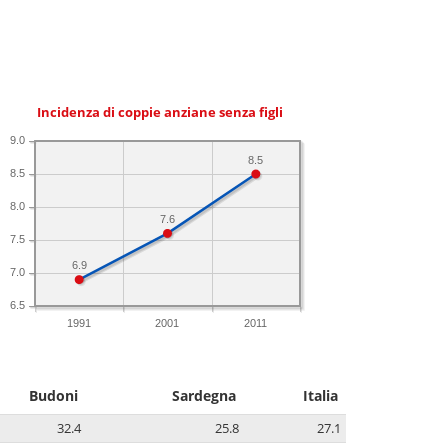
Incidenza di coppie anziane senza figli
9.0
8.5
8.5
8.0
7.6
7.5
6.9
7.0
6.5
1991
2001
2011
Budoni
Sardegna
Italia
32.4
25.8
27.1