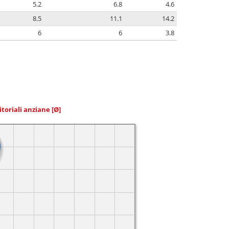
5.2
6.8
4.6
8.5
11.1
14.2
6
6
3.8
itoriali anziane
[Ø]