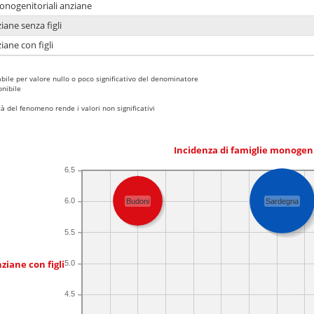
monogenitoriali anziane
iane senza figli
iane con figli
bile per valore nullo o poco significativo del denominatore
nibile
 del fenomeno rende i valori non significativi
Incidenza di famiglie monogen
6.5
6.0
Budoni
Sardegna
5.5
ziane con figli
5.0
4.5