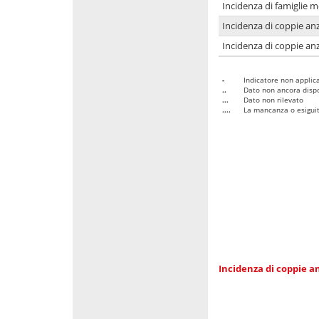
Incidenza di famiglie 
Incidenza di coppie anz
Incidenza di coppie anz
-
Indicatore non applica
..
Dato non ancora dispo
...
Dato non rilevato
....
La mancanza o esiguità
Incidenza di coppie an