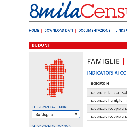
Vai
direttamente
a:
Contenuto
Ricerca
HOME
DOWNLOAD DATI
DOCUMENTAZIONE
LINKS 
.
BUDONI
FAMIGLIE
|
INDICATORI AI CO
Indicatore
Incidenza di anziani sol
Incidenza di famiglie 
CERCA UN'ALTRA REGIONE
Incidenza di coppie anz
Sardegna
Incidenza di coppie anz
CERCA UN'ALTRA PROVINCIA