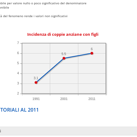
bile per valore nullo o poco significativo del denominatore
nibile
 del fenomeno rende i valori non significativi
Incidenza di coppie anziane con figli
7
6
6
5.5
5
4
3.1
3
2
1991
2001
2011
TORIALI AL 2011
i