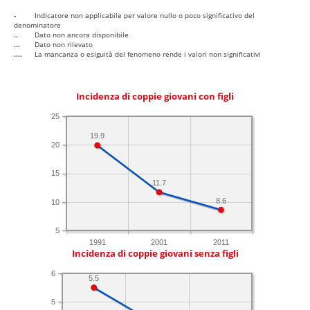
-
Indicatore non applicabile per valore nullo o poco significativo del
denominatore
..
Dato non ancora disponibile
...
Dato non rilevato
....
La mancanza o esiguità del fenomeno rende i valori non significativi
Incidenza di coppie giovani con figli
25
19.9
20
15
11.7
8.6
10
5
1991
2001
2011
Incidenza di coppie giovani senza figli
6
5.5
5