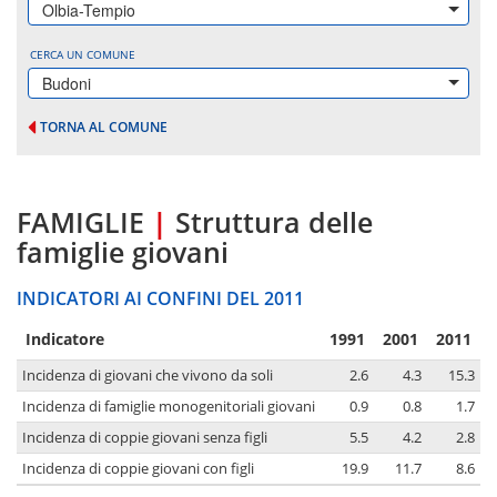
Olbia-Tempio
CERCA UN COMUNE
Budoni
TORNA AL COMUNE
FAMIGLIE
|
Struttura delle
famiglie giovani
INDICATORI AI CONFINI DEL 2011
Indicatore
1991
2001
2011
Incidenza di giovani che vivono da soli
2.6
4.3
15.3
Incidenza di famiglie monogenitoriali giovani
0.9
0.8
1.7
Incidenza di coppie giovani senza figli
5.5
4.2
2.8
Incidenza di coppie giovani con figli
19.9
11.7
8.6