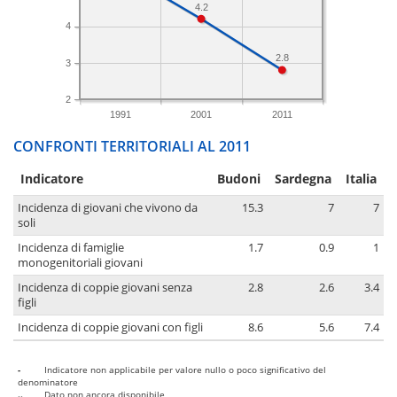
4.2
4
2.8
3
2
1991
2001
2011
CONFRONTI TERRITORIALI AL 2011
Indicatore
Budoni
Sardegna
Italia
Incidenza di giovani che vivono da
15.3
7
7
soli
Incidenza di famiglie
1.7
0.9
1
monogenitoriali giovani
Incidenza di coppie giovani senza
2.8
2.6
3.4
figli
Incidenza di coppie giovani con figli
8.6
5.6
7.4
-
Indicatore non applicabile per valore nullo o poco significativo del
denominatore
..
Dato non ancora disponibile